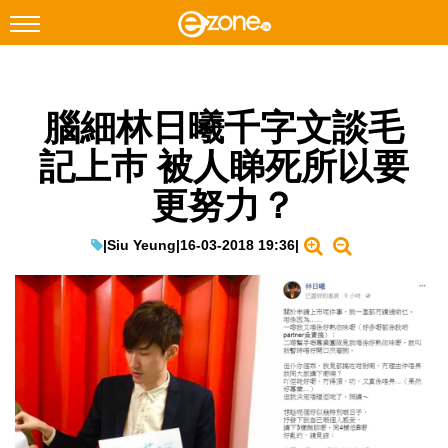
搜尋
腦細林日曦千字文談毛
Facebook
Instagram
記上巿 被人睇死所以要
科技焦點
更努力？
網絡生活
遊戲動漫
|
Siu Yeung
|
16-03-2018 19:36
|
教學評測
EduTech
IT Times
生成式AI與雲端應用
Enterprise Digital Transformation