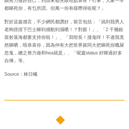
續努力做好自己，到頭來都失敗咁點算呀？冇事，大家一早
都睇死你，有乜所謂。但萬一你有樣嘢得咗呢？」
對於這篇感言，不少網民都讚好，留言包括：「搞到我男人
老狗撘撘下巴士睇到感動到濕哂！？對眼！」、「2 千幾銀
當射落海都要支持你啦！」、「寫咁長！撞鬼咩！不過我竟
然睇哂，唔恭喜你，因為仲有大把世界捱同大把睇死你嘅屎
忽鬼，總之努力做和hea就是」、「呢篇status 好睇過好多
自傳」等。
Source：林日曦