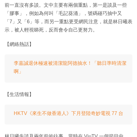
前一直沒有多談。文中主要有兩個重點，第一是談及一些
「膠事」，例如為何叫「毛記葵涌」，號碼碰巧抽中又
「7」又「6」等，而另一重點更受網民注意，就是林日曦表
示，被人輕視睇死，反而會令自己更努力。
【網絡熱話】
李嘉誠退休極速被清潔龍阿德抽水！「聽日準時清潔
啊」
【生活情報】
HKTV《來生不做香港人》下月登陸奇妙電視 77 台
林日曦先談及兩年前的往事，當時在 ViuTV 一個節目中，