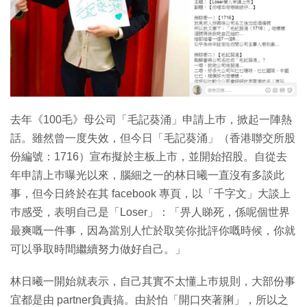
特集
去年《100毛》母公司「毛記葵涌」申請上巿，掀起一陣熱
話。雖然曾一度失效，但今日「毛記葵涌」（香港聯交所股
份編號：1716）宣布擬於主板上市，並開始招股。自從去
年申請上巿曝光以來，腦細之一的林日曦一直沒有多談此
事，但今日終於在其 facebook 專頁，以「千字文」大談上
巿感受，表明自己是「Loser」：「畀人睇死，係呢個世界
最爽嘅一件事，因為當別人忙於取笑你批評你嘅時候，你就
可以爭取時間繼續努力做好自己。」
林日曦一開始就表示，自己其實不太懂上巿規則，大部份事
宜都是由 partner負責搞。由於怕「開口夾著脷」，所以之