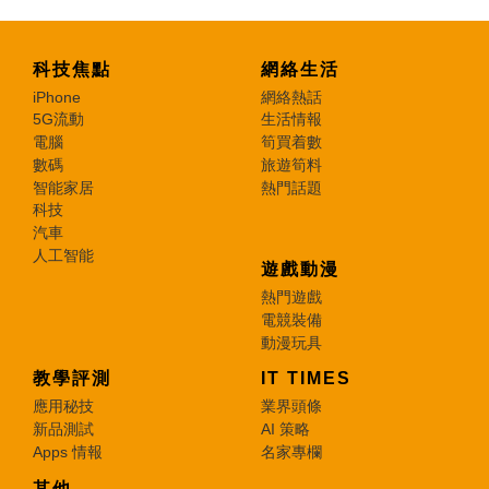
科技焦點
網絡生活
iPhone
網絡熱話
5G流動
生活情報
電腦
筍買着數
數碼
旅遊筍料
智能家居
熱門話題
科技
汽車
人工智能
遊戲動漫
熱門遊戲
電競裝備
動漫玩具
教學評測
IT TIMES
應用秘技
業界頭條
新品測試
AI 策略
Apps 情報
名家專欄
其他