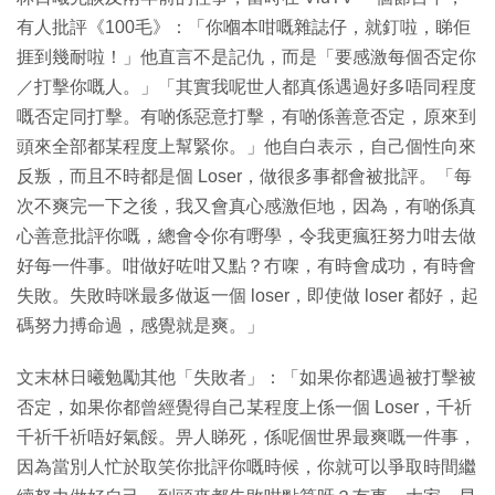
有人批評《100毛》：「你嗰本咁嘅雜誌仔，就釘啦，睇佢
捱到幾耐啦！」他直言不是記仇，而是「要感激每個否定你
／打擊你嘅人。」「其實我呢世人都真係遇過好多唔同程度
嘅否定同打擊。有啲係惡意打擊，有啲係善意否定，原來到
頭來全部都某程度上幫緊你。」他自白表示，自己個性向來
反叛，而且不時都是個 Loser，做很多事都會被批評。「每
次不爽完一下之後，我又會真心感激佢地，因為，有啲係真
心善意批評你嘅，總會令你有嘢學，令我更瘋狂努力咁去做
好每一件事。咁做好咗咁又點？冇㗎，有時會成功，有時會
失敗。失敗時咪最多做返一個 loser，即使做 loser 都好，起
碼努力搏命過，感覺就是爽。」
文末林日曦勉勵其他「失敗者」：「如果你都遇過被打擊被
否定，如果你都曾經覺得自己某程度上係一個 Loser，千祈
千祈千祈唔好氣餒。畀人睇死，係呢個世界最爽嘅一件事，
因為當別人忙於取笑你批評你嘅時候，你就可以爭取時間繼