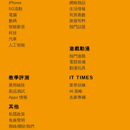
iPhone
網絡熱話
5G流動
生活情報
電腦
筍買着數
數碼
旅遊筍料
智能家居
熱門話題
科技
汽車
人工智能
遊戲動漫
熱門遊戲
電競裝備
動漫玩具
教學評測
IT TIMES
應用秘技
業界頭條
新品測試
AI 策略
Apps 情報
名家專欄
其他
私隱政策
免責聲明
聯絡/關於我們