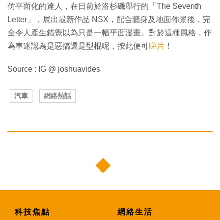
仿平面化的達人，在日前於洛杉磯舉行的「The Seventh
Letter」，展出最新作品 NSX，配合牆身及地面佈景後，完
全令人產生錯覺以為只是一幅平面漫畫。對於這種風格，作
為車迷認為是惡搞還是型棍呢，按此便可
睇片
！
Source : IG @ joshuavides
汽車
網絡熱話
科技焦點
網絡生活