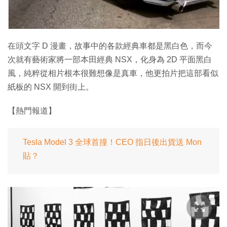
特集
在頭文字 D 漫畫，故事中的各款經典車都是黑白色，而今
次就有藝術家將一部本田經典 NSX，化身為 2D 平面黑白
風，純粹從相片根本很難想像是真車，他更拍片把這部看似
紙板的 NSX 開到街上。
【熱門報道】
Tesla Model 3 全球首撞！CEO 指日後出貨送 Mon
貼？