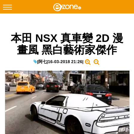
搜尋
本田 NSX 真車變 2D 漫
Facebook
Instagram
畫風 黑白藝術家傑作
科技焦點
網絡生活
|
阿七
|
16-03-2018 21:26
|
遊戲動漫
教學評測
EduTech
IT Times
生成式AI與雲端應用
Enterprise Digital Transformation