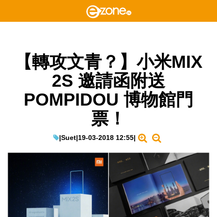
【轉攻文青？】小米MIX
2S 邀請函附送
POMPIDOU 博物館門
票！
|
Suet
|
19-03-2018 12:55
|