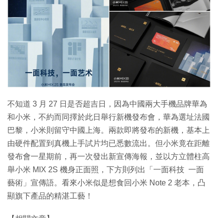
不知道 3 月 27 日是否超吉日，因為中國兩大手機品牌華為
和小米，不約而同擇於此日舉行新機發布會，華為選址法國
巴黎，小米則留守中國上海。兩款即將發布的新機，基本上
由硬件配置到真機上手試片均已悉數流出。但小米竟在距離
發布會一星期前，再一次發出新宣傳海報，並以方立體柱高
舉小米 MIX 2S 機身正面照，下方則列出「一面科技 一面
藝術」宣傳語。看來小米似是想食回小米 Note 2 老本，凸
顯旗下產品的精湛工藝！