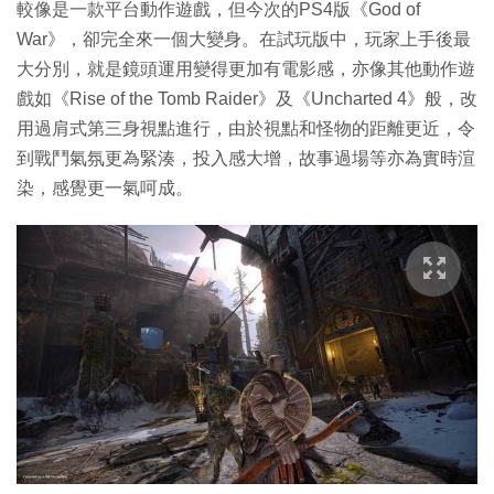
較像是一款平台動作遊戲，但今次的PS4版《God of
War》，卻完全來一個大變身。在試玩版中，玩家上手後最
大分別，就是鏡頭運用變得更加有電影感，亦像其他動作遊
戲如《Rise of the Tomb Raider》及《Uncharted 4》般，改
用過肩式第三身視點進行，由於視點和怪物的距離更近，令
到戰鬥氣氛更為緊湊，投入感大增，故事過場等亦為實時渲
染，感覺更一氣呵成。