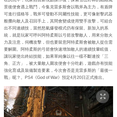
景後便會遇上戰鬥，今集克雷多斯會以戰斧為主力，有盾牌
可進行擋格等，戰斧可發動不同屬性技能，更可像射擊武器
般擲向敵人及召回手上，其間會變成使用雙手攻擊，可組合
出不同連續技，當然怒氣爆發模式仍有保留。新加入的系
統，就是玩家可呼叫阿特柔斯以弓箭攻擊敵人，用來分散火
力及注意，伺機攻擊，但也要留意阿特柔斯會被敵人捉住需
要解圍。阿特柔斯的弓箭會快速增加敵人的連續技暈眩值，
讓玩家使出終結技能，如果單純像以往一樣不斷連按「三
角、正方」，被大量敵人圍攻便會十分吃虧，遊戲亦有技能
強化育成及裝備製造要素，今次會否是克雷多斯的「最後一
戰」呢？。PS4《God of War》預定4月20日正式推出。