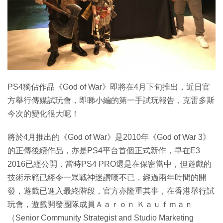
特集
PS4獨佔作品《God of War》即將在4月下旬推出，近日官
方舉行傳媒試玩會，即睇小編的第一手試玩報告，克雷多斯
今次的變化很大呢！
將於4月推出的《God of War》是2010年《God of War 3》
的正傳後續作品，亦是PS4平台首個正式新作，早在E3
2016已經公開，當時PS4 PRO還是在保密當中，但遊戲的
技術示範已經令一眾戰神迷讚嘆不已，經過兩年時間的開
發，遊戲已進入最終階段，官方亦隆重其事，在香港舉行試
玩會，遊戲開發團隊成員Ａａｒｏｎ Ｋａｕｆｍａｎ
（Senior Community Strategist and Studio Marketing