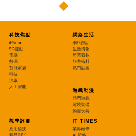
科技焦點
網絡生活
iPhone
網絡熱話
5G流動
生活情報
電腦
筍買着數
數碼
旅遊筍料
智能家居
熱門話題
科技
汽車
人工智能
遊戲動漫
熱門遊戲
電競裝備
動漫玩具
教學評測
IT TIMES
應用秘技
業界頭條
新品測試
AI 策略