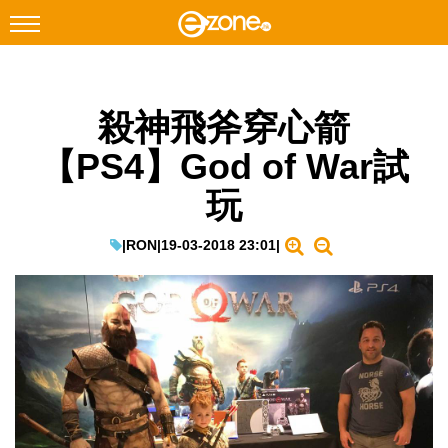
搜尋
殺神飛斧穿心箭
Facebook
Instagram
【PS4】God of War試
科技焦點
玩
網絡生活
遊戲動漫
|
RON
|
19-03-2018 23:01
|
教學評測
EduTech
IT Times
生成式AI與雲端應用
Enterprise Digital Transformation