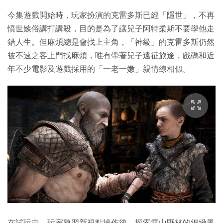
今集遊戲開始時，玩家扮演的克雷多斯已經「隱世」，不再
憤世嫉俗講打講殺，目的是為了讓兒子阿特柔斯不要學他走
錯人生。但麻煩總是會找上主角，「神級」的克雷多斯仍然
被不速之客上門找麻煩，唯有帶著兒子遠征旅途，戲碼和近
年不少電影及遊戲採用的「一老一嫩」親情線相似。
在試玩中，玩家熟習新視點操作後，探索雪山野林的細緻風