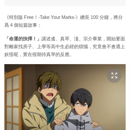
《特別版 Free！-Take Your Marks-》總長 100 分鐘，將分
爲 4 個短篇故事：
「命運的抉擇！」
講述遙、真琴、澟、宗介畢業，開始要面
對離家找房子、上學等高中生必經的煩惱，究竟會不會遇上
妖怪呢，實在很期待真琴的反應。