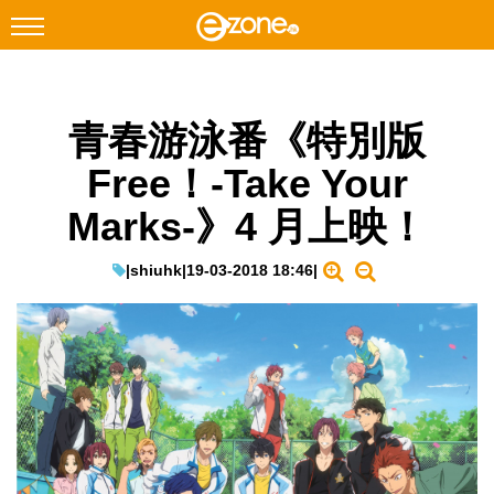
搜尋
青春游泳番《特別版
Facebook
Instagram
Free！-Take Your
科技焦點
Marks-》4 月上映！
網絡生活
遊戲動漫
|
shiuhk
|
19-03-2018 18:46
|
教學評測
EduTech
IT Times
生成式AI與雲端應用
Enterprise Digital Transformation