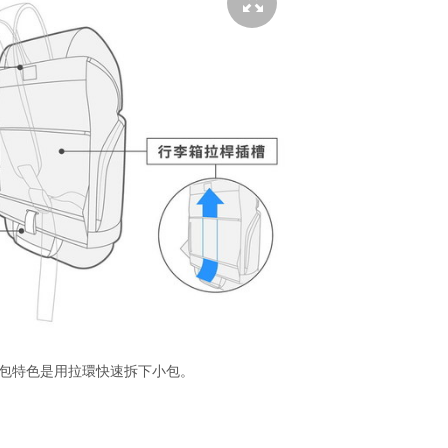
 快卡背包特色是用拉環快速拆下小包。