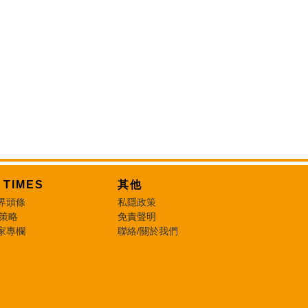
T TIMES
其他
界頭條
私隱政策
 策略
免責聲明
家專欄
聯絡/關於我們