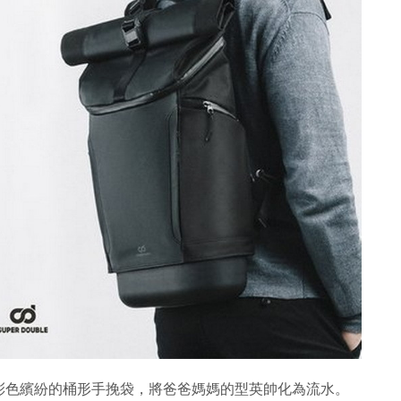
彩色繽紛的桶形手挽袋，將爸爸媽媽的型英帥化為流水。