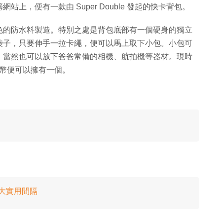
，便有一款由 Super Double 發起的快卡背包。
色的防水料製造。特別之處是背包底部有一個硬身的獨立
袋子，只要伸手一拉卡繩，便可以馬上取下小包。小包可
，當然也可以放下爸爸常備的相機、航拍機等器材。現時
 台幣便可以擁有一個。
八大實用間隔