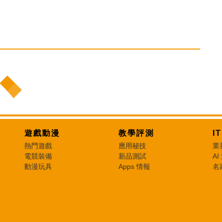
遊戲動漫
教學評測
I
熱門遊戲
應用秘技
業
電競裝備
新品測試
AI
動漫玩具
Apps 情報
名