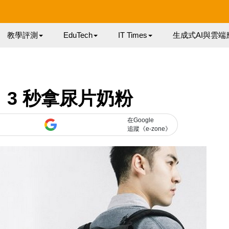
教學評測
EduTech
IT Times
生成式AI與雲端
3 秒拿尿片奶粉
在Google
追蹤《e-zone》