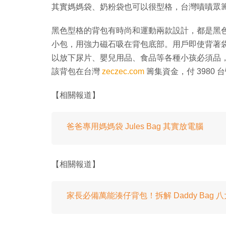
其實媽媽袋、奶粉袋也可以很型格，台灣嘖嘖眾籌網站上
黑色型格的背包有時尚和運動兩款設計，都是黑
小包，用強力磁石吸在背包底部。用戶即使背著
以放下尿片、嬰兒用品、食品等各種小孩必須品
該背包在台灣
zeczec.com
籌集資金，付 3980
【相關報道】
爸爸專用媽媽袋 Jules Bag 其實放電腦
【相關報道】
家長必備萬能湊仔背包！拆解 Daddy Bag 