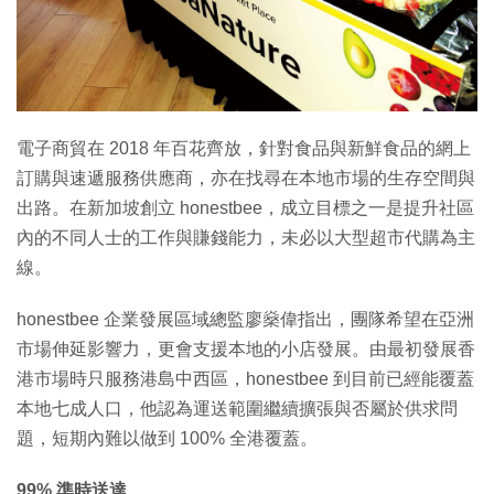
電子商貿在 2018 年百花齊放，針對食品與新鮮食品的網上
訂購與速遞服務供應商，亦在找尋在本地市場的生存空間與
出路。在新加坡創立 honestbee，成立目標之一是提升社區
內的不同人士的工作與賺錢能力，未必以大型超市代購為主
線。
honestbee 企業發展區域總監廖燊偉指出，團隊希望在亞洲
市場伸延影響力，更會支援本地的小店發展。由最初發展香
港市場時只服務港島中西區，honestbee 到目前已經能覆蓋
本地七成人口，他認為運送範圍繼續擴張與否屬於供求問
題，短期內難以做到 100% 全港覆蓋。
99% 準時送達