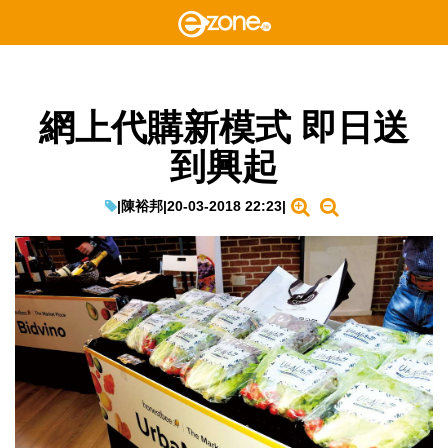
網上代購新模式 即日送
到興起
|
陳裕邦
|
20-03-2018 22:23
|