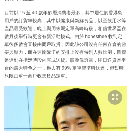
目前以 15 至 40 歲年齡層消費者最多，其中居住於香港島
用戶的訂貨率較高，其中以健康與新鮮食品，以至飲用水等
產品最受歡迎，晚上與周末屬定單高峰時段，相信世界盃在
數月後舉行時更會有新活動模式。由於 honestbee 收到定
單後多數會直接由商戶取貨，因此該公司沒有任何存倉的需
要與壓力，而在運輸隊伍的安排上沒有特別人數比例，目標
是達到在指定時段內完成送貨。廖燊偉透露，即日送貨是平
台的最大特色之一，過去有 99% 定單屬準時送達，但暫時
只限由單一商戶收集貨品定單。