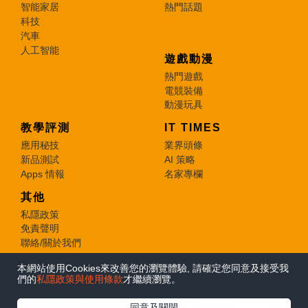
智能家居
熱門話題
科技
汽車
人工智能
遊戲動漫
熱門遊戲
電競裝備
動漫玩具
教學評測
IT TIMES
應用秘技
業界頭條
新品測試
AI 策略
Apps 情報
名家專欄
其他
私隱政策
免責聲明
聯絡/關於我們
本網站使用Cookies來改善您的瀏覽體驗, 請確定您同意及接受我
© 2026 e-zone. All Rights Reserved.
們的
私隱政策與使用條款
才繼續瀏覽。
在Google
同意及關閉