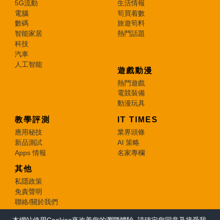
5G流動
生活情報
電腦
筍買着數
數碼
旅遊筍料
智能家居
熱門話題
科技
汽車
人工智能
遊戲動漫
熱門遊戲
電競裝備
動漫玩具
教學評測
IT TIMES
應用秘技
業界頭條
新品測試
AI 策略
Apps 情報
名家專欄
其他
私隱政策
免責聲明
聯絡/關於我們