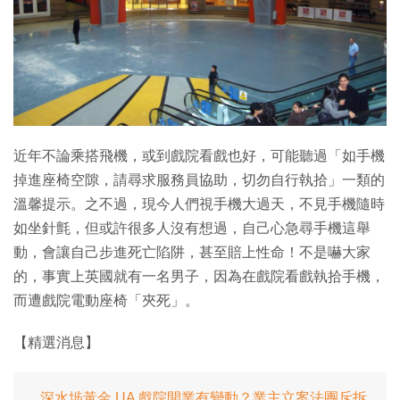
近年不論乘搭飛機，或到戲院看戲也好，可能聽過「如手機
掉進座椅空隙，請尋求服務員協助，切勿自行執拾」一類的
溫馨提示。之不過，現今人們視手機大過天，不見手機隨時
如坐針氈，但或許很多人沒有想過，自己心急尋手機這舉
動，會讓自己步進死亡陷阱，甚至賠上性命！不是嚇大家
的，事實上英國就有一名男子，因為在戲院看戲執拾手機，
而遭戲院電動座椅「夾死」。
【精選消息】
深水埗黃金 UA 戲院開業有變動？業主立案法團斥拆