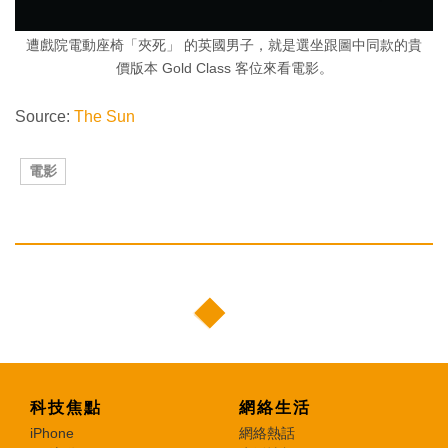
遭戲院電動座椅「夾死」 的英國男子，就是選坐跟圖中同款的貴
價版本 Gold Class 客位來看電影。
Source:
The Sun
電影
科技焦點
網絡生活
iPhone
網絡熱話