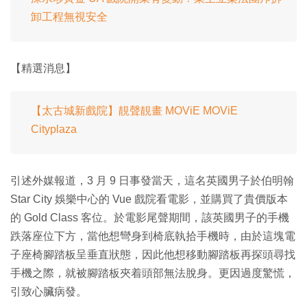
卸工程無視安全
【精選消息】
【太古城新戲院】靚聲靚畫 MOViE MOViE
Cityplaza
引述外媒報道，3 月 9 日事發當天，這名英國男子於伯明翰
Star City 娛樂中心的 Vue 戲院看電影，並購買了貴價版本
的 Gold Class 客位。於電影尾聲期間，該英國男子的手機
跌落座位下方，當他想彎身到椅底執拾手機時，由於這塊電
子座椅腳踏板呈垂直狀態，因此他想移動腳踏板再探頭尋找
手機之際，就被腳踏板夾着頭部無法脫身。更因過度驚慌，
引致心臟病發。