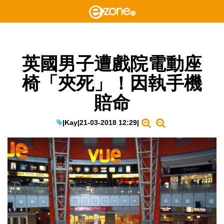
英國男子遭戲院電動座
椅「夾死」！因執手機
賠命
|
Kay
|
21-03-2018 12:29
|