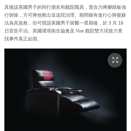
其後該英國男子的同行朋友和戲院職員，需合力將腳踏板強
行拆除，方可將他救出並送院治理。期間雖有進行心肺復蘇
法為其急救，但可惜該英國男子留醫一星期後，於 3 月 16
日宣告不治。英國環境衛生協會及 Vue 戲院雙方現致力查
找事件真正起因。