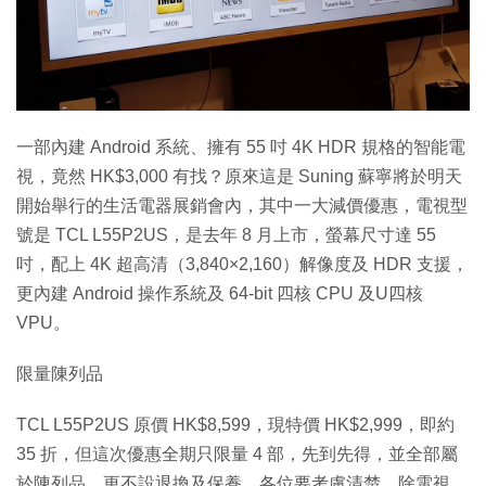
特集
一部內建 Android 系統、擁有 55 吋 4K HDR 規格的智能電
視，竟然 HK$3,000 有找？原來這是 Suning 蘇寧將於明天
開始舉行的生活電器展銷會內，其中一大減價優惠，電視型
號是 TCL L55P2US，是去年 8 月上市，螢幕尺寸達 55
吋，配上 4K 超高清（3,840×2,160）解像度及 HDR 支援，
更內建 Android 操作系統及 64-bit 四核 CPU 及U四核
VPU。
限量陳列品
TCL L55P2US 原價 HK$8,599，現特價 HK$2,999，即約
35 折，但這次優惠全期只限量 4 部，先到先得，並全部屬
於陳列品，更不設退換及保養，各位要考慮清楚。除電視