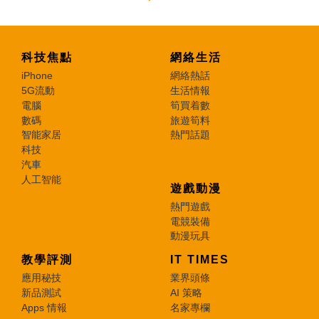
科技焦點
網絡生活
iPhone
網絡熱話
5G流動
生活情報
電腦
筍買着數
數碼
旅遊筍料
智能家居
熱門話題
科技
汽車
人工智能
遊戲動漫
熱門遊戲
電競裝備
動漫玩具
教學評測
IT TIMES
應用秘技
業界頭條
新品測試
AI 策略
Apps 情報
名家專欄