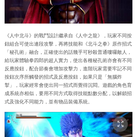
《人中北斗》的戰鬥設計繼承自《人中之龍》，玩家不同按
鈕組合可使出連段攻擊，再將技能和《北斗之拳》原作招式
「秘孔術」融合，正確使出的話幾乎可秒殺普通嘍囉敵人，
給玩家體驗拳四郎的超人實力，使出各種秘孔術亦會有不同
反應按鈕，配合節奏會增加攻擊力，進階玩家需要牢記不同
按鈕次序所觸發的招式及反應按鈕，如果只是「無腦炸
掣」，玩家經常會使出同一招式而覺得沉悶。遊戲的角色育
成系統亦相似，要用不同方式取得技能點數分配，以解鎖招
式及強化不同能力，並有物品裝備系統。