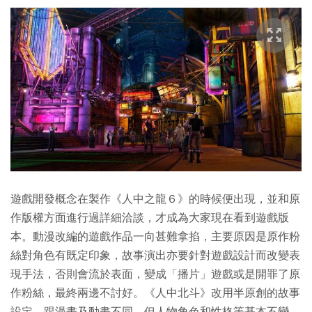
遊戲開發概念在製作《人中之龍６》的時候便出現，並和原
作版權方面進行過詳細洽談，才成為大家現在看到遊戲版
本。動漫改編的遊戲作品一向甚難拿掐，主要原因是原作粉
絲對角色有既定印象，故事演出亦要針對遊戲設計而改變表
現手法，否則會流於表面，變成「播片」遊戲或是開罪了原
作粉絲，最終兩邊不討好。《人中北斗》改用半原創的故事
設定，跟漫畫及動畫不同，但人物角色和性格等基本不變，