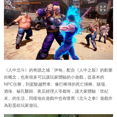
《人中北斗》的奇蹟之城「伊甸」配合《人中之龍》的歡樂
街概念，也有很多可以讓玩家體驗的小遊戲，從基本的
NPC任務，到駕駛越野車、像打棒球的死亡揮棒、賭場、
酒保、秘孔醫師、夜店經理人等都有，讓大家體驗「世紀
末」的生活，同樣地在遊戲中也有懷舊《北斗之拳》遊戲作
為彩蛋給玩家遊玩。