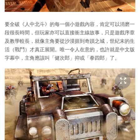
要全破《人中北斗》的每一個小遊戲內容，肯定可以消磨一
段很長時間，但玩家亦可以直接衝主線故事，只是遊戲序章
及教學較長，就像主角要從沙漠捱到奇蹟之城，世紀末的生
活（戰鬥）才真正展開。唯一令人在意的，也許就是中文版
字幕中，主角應該叫「健次郎」抑或「拳四郎」了。