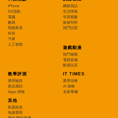
iPhone
網絡熱話
5G流動
生活情報
電腦
筍買着數
數碼
旅遊筍料
智能家居
熱門話題
科技
汽車
人工智能
遊戲動漫
熱門遊戲
電競裝備
動漫玩具
教學評測
IT TIMES
應用秘技
業界頭條
新品測試
AI 策略
Apps 情報
名家專欄
其他
私隱政策
免責聲明