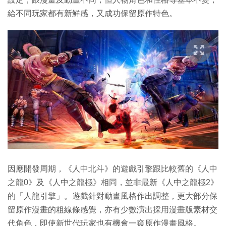
給不同玩家都有新鮮感，又成功保留原作特色。
因應開發周期，《人中北斗》的遊戲引擎跟比較舊的《人中
之龍0》及《人中之龍極》相同，並非最新《人中之龍極2》
的「人龍引擎」。遊戲針對動畫風格作出調整，更大部分保
留原作漫畫的粗線條感覺，亦有少數演出採用漫畫版素材交
代角色，即使新世代玩家也有機會一窺原作漫畫風格。