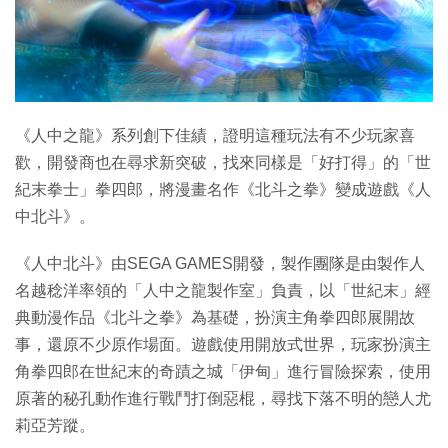
《人中之龍》系列創下佳績，證明這種玩法有不少玩家喜
歡，開發商也在尋求新突破，找來同樣是「好打得」的「世
紀末拳士」拳四郎，將漫畫名作《北斗之拳》變成遊戲《人
中北斗》。
《人中北斗》由SEGA GAMES開發，製作團隊是由製作人
名越稔洋率領的「人中之龍製作室」負責，以「世紀末」經
典動漫作品《北斗之拳》為基礎，扮演主角拳四郎展開故
事，還原不少原作場面。遊戲使用開放式世界，玩家扮演主
角拳四郎在世紀末的奇蹟之城「伊甸」進行冒險探索，使用
原著的秘孔動作進行戰鬥打倒惡棍，尋找下落不明的戀人尤
莉亞芳蹤。