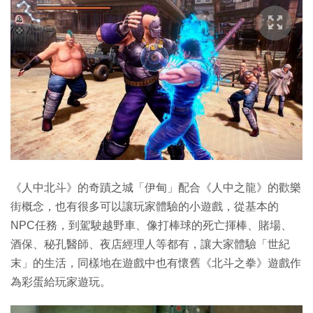
《人中北斗》的奇蹟之城「伊甸」配合《人中之龍》的歡樂
街概念，也有很多可以讓玩家體驗的小遊戲，從基本的
NPC任務，到駕駛越野車、像打棒球的死亡揮棒、賭場、
酒保、秘孔醫師、夜店經理人等都有，讓大家體驗「世紀
末」的生活，同樣地在遊戲中也有懷舊《北斗之拳》遊戲作
為彩蛋給玩家遊玩。