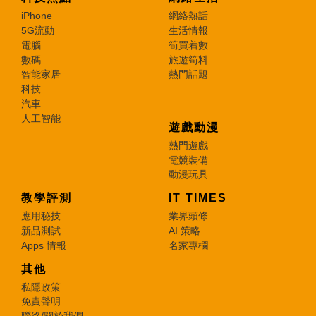
iPhone
網絡熱話
5G流動
生活情報
電腦
筍買着數
數碼
旅遊筍料
智能家居
熱門話題
科技
汽車
人工智能
遊戲動漫
熱門遊戲
電競裝備
動漫玩具
教學評測
IT TIMES
應用秘技
業界頭條
新品測試
AI 策略
Apps 情報
名家專欄
其他
私隱政策
免責聲明