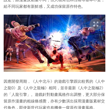
給不同玩家都有新鮮感，又成功保留原作特色。
因應開發周期，《人中北斗》的遊戲引擎跟比較舊的《人中
之龍0》及《人中之龍極》相同，並非最新《人中之龍極2》
的「人龍引擎」。遊戲針對動畫風格作出調整，更大部分保
留原作漫畫的粗線條感覺，亦有少數演出採用漫畫版素材交
代角色，即使新世代玩家也有機會一窺原作漫畫風格。