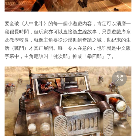
要全破《人中北斗》的每一個小遊戲內容，肯定可以消磨一
段很長時間，但玩家亦可以直接衝主線故事，只是遊戲序章
及教學較長，就像主角要從沙漠捱到奇蹟之城，世紀末的生
活（戰鬥）才真正展開。唯一令人在意的，也許就是中文版
字幕中，主角應該叫「健次郎」抑或「拳四郎」了。