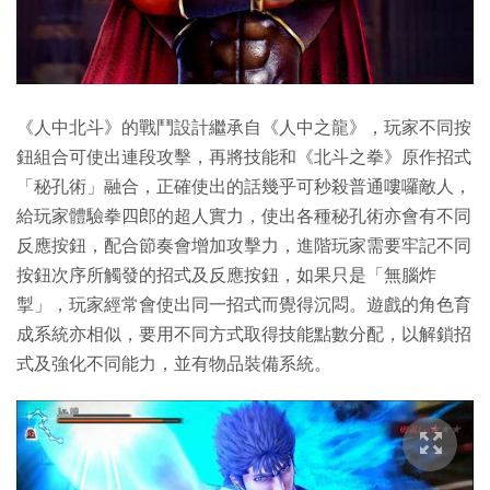
《人中北斗》的戰鬥設計繼承自《人中之龍》，玩家不同按
鈕組合可使出連段攻擊，再將技能和《北斗之拳》原作招式
「秘孔術」融合，正確使出的話幾乎可秒殺普通嘍囉敵人，
給玩家體驗拳四郎的超人實力，使出各種秘孔術亦會有不同
反應按鈕，配合節奏會增加攻擊力，進階玩家需要牢記不同
按鈕次序所觸發的招式及反應按鈕，如果只是「無腦炸
掣」，玩家經常會使出同一招式而覺得沉悶。遊戲的角色育
成系統亦相似，要用不同方式取得技能點數分配，以解鎖招
式及強化不同能力，並有物品裝備系統。