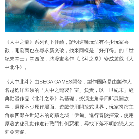
《人中之龍》系列創下佳績，證明這種玩法有不少玩家喜
歡，開發商也在尋求新突破，找來同樣是「好打得」的「世
紀末拳士」拳四郎，將漫畫名作《北斗之拳》變成遊戲《人
中北斗》。
《人中北斗》由SEGA GAMES開發，製作團隊是由製作人
名越稔洋率領的「人中之龍製作室」負責，以「世紀末」經
典動漫作品《北斗之拳》為基礎，扮演主角拳四郎展開故
事，還原不少原作場面。遊戲使用開放式世界，玩家扮演主
角拳四郎在世紀末的奇蹟之城「伊甸」進行冒險探索，使用
原著的秘孔動作進行戰鬥打倒惡棍，尋找下落不明的戀人尤
莉亞芳蹤。