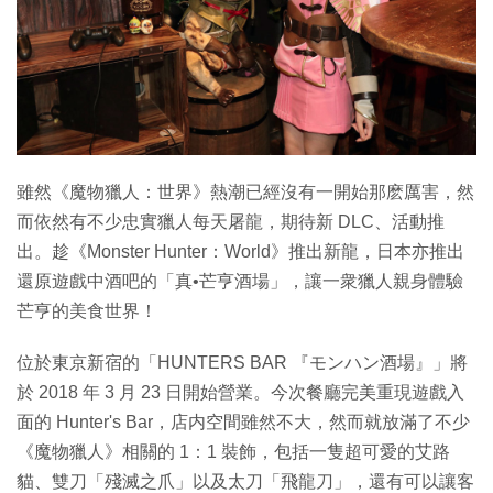
特集
雖然《魔物獵人：世界》熱潮已經沒有一開始那麽厲害，然
而依然有不少忠實獵人每天屠龍，期待新 DLC、活動推
出。趁《Monster Hunter：World》推出新龍，日本亦推出
還原遊戲中酒吧的「真•芒亨酒場」，讓一衆獵人親身體驗
芒亨的美食世界！
位於東京新宿的「HUNTERS BAR 『モンハン酒場』」將
於 2018 年 3 月 23 日開始營業。今次餐廳完美重現遊戲入
面的 Hunter's Bar，店内空間雖然不大，然而就放滿了不少
《魔物獵人》相關的 1：1 裝飾，包括一隻超可愛的艾路
貓、雙刀「殘滅之爪」以及太刀「飛龍刀」，還有可以讓客