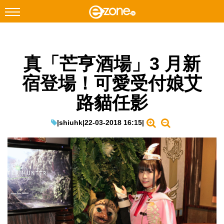
搜尋
真「芒亨酒場」3 月新
Facebook
Instagram
宿登場！可愛受付娘艾
科技焦點
路貓任影
網絡生活
遊戲動漫
|
shiuhk
|
22-03-2018 16:15
|
教學評測
EduTech
IT Times
生成式AI與雲端應用
Enterprise Digital Transformation