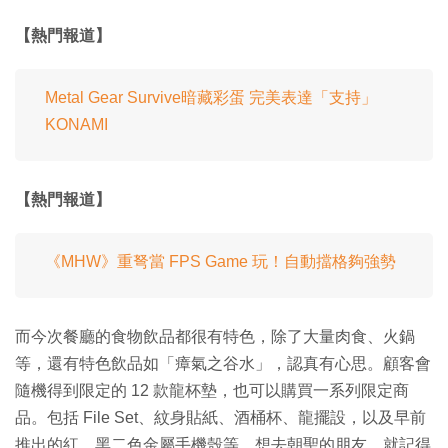
【熱門報道】
Metal Gear Survive暗藏彩蛋 完美表達「支持」
KONAMI
【熱門報道】
《MHW》重弩當 FPS Game 玩！自動擋格夠強勢
而今次餐廳的食物飲品都很有特色，除了大量肉食、火鍋
等，還有特色飲品如「瘴氣之谷水」，認真有心思。顧客會
隨機得到限定的 12 款龍杯墊，也可以購買一系列限定商
品。包括 File Set、紋身貼紙、酒桶杯、龍擺設，以及早前
推出的紅、黑二色金屬手機殼等。想去朝聖的朋友，就記得