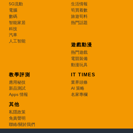
5G流動
生活情報
電腦
筍買着數
數碼
旅遊筍料
智能家居
熱門話題
科技
汽車
人工智能
遊戲動漫
熱門遊戲
電競裝備
動漫玩具
教學評測
IT TIMES
應用秘技
業界頭條
新品測試
AI 策略
Apps 情報
名家專欄
其他
私隱政策
免責聲明
聯絡/關於我們