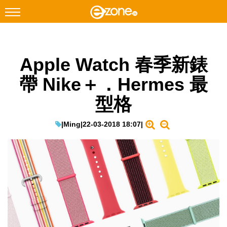
搜尋
Apple Watch 春季新錶
Facebook
Instagram
帶 Nike＋．Hermes 最
科技焦點
型格
網絡生活
遊戲動漫
|
Ming
|
22-03-2018 18:07
|
教學評測
EduTech
IT Times
生成式AI與雲端應用
Enterprise Digital Transformation