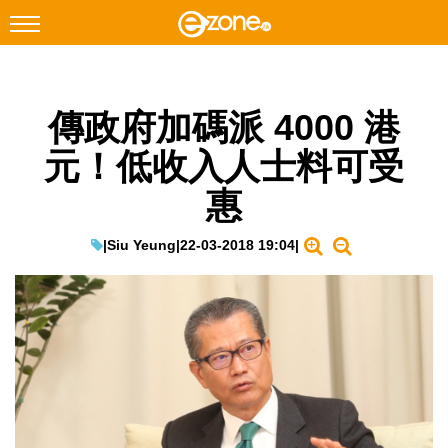
搜尋
傳政府加碼派 4000 港
Facebook
Instagram
元！低收入人士料可受
科技焦點
惠
網絡生活
遊戲動漫
|
Siu Yeung
|
22-03-2018 19:04
|
教學評測
EduTech
IT Times
生成式AI與雲端應用
Enterprise Digital Transformation