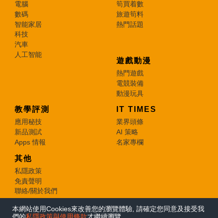
電腦
筍買着數
數碼
旅遊筍料
智能家居
熱門話題
科技
汽車
人工智能
遊戲動漫
熱門遊戲
電競裝備
動漫玩具
教學評測
IT TIMES
應用秘技
業界頭條
新品測試
AI 策略
Apps 情報
名家專欄
其他
私隱政策
免責聲明
聯絡/關於我們
本網站使用Cookies來改善您的瀏覽體驗, 請確定您同意及接受我
© 2026 e-zone. All Rights Reserved.
們的
私隱政策與使用條款
才繼續瀏覽。