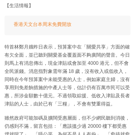
【生活情報】
香港天文台本周末免費開放
特首林鄭月娥昨日表示，預算案中在「關愛共享」方面的確
有欠全面，並已聽到關愛基金覆蓋面不夠廣闊的聲音。今日
則馬上有消息傳出，現金津貼或會加至 4000 港元，但不會
全民派錢。消息指對象需年滿 18 歲，沒有收入或低收入，
同時在今年預算案中未能受惠的人士，例如家庭主婦，沒有
享用到免差餉措施的中產人士等，估計仍有百萬巿民可以受
惠，所涉金額數十億元。不過領取綜援、低收入津貼及長者
津貼的人士，由於已有「三糧」，不會有雙重得益。
雖然政府可能加碼及擴闊受惠層面，但不少網民聽到消後，
仍感到不滿，留言包括：「應該搵少過 20000 樓下都受惠
埋就啱了」、「唔公平，為何不是人人有份」、「愈搞就愈