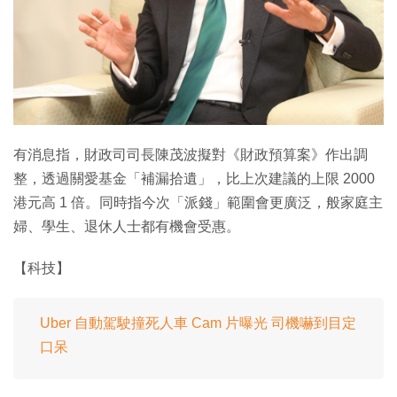
特集
有消息指，財政司司長陳茂波擬對《財政預算案》作出調
整，透過關愛基金「補漏拾遺」，比上次建議的上限 2000
港元高 1 倍。同時指今次「派錢」範圍會更廣泛，般家庭主
婦、學生、退休人士都有機會受惠。
【科技】
Uber 自動駕駛撞死人車 Cam 片曝光 司機嚇到目定
口呆