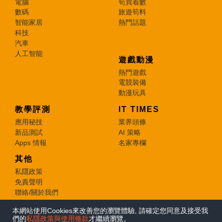
電腦
筍買着數
數碼
旅遊筍料
智能家居
熱門話題
科技
汽車
人工智能
遊戲動漫
熱門遊戲
電競裝備
動漫玩具
教學評測
IT TIMES
應用秘技
業界頭條
新品測試
AI 策略
Apps 情報
名家專欄
其他
私隱政策
免責聲明
聯絡/關於我們
本網站使用Cookies來改善您的瀏覽體驗, 請確定您同意及接受我
© 2026 e-zone. All Rights Reserved.
們的
私隱政策與使用條款
才繼續瀏覽。