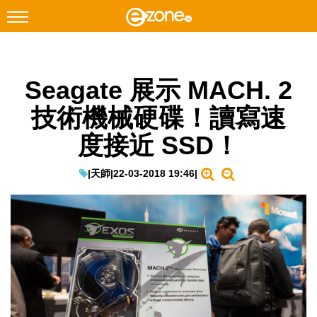
搜尋
Seagate 展示 MACH. 2
Facebook
Instagram
技術機械硬碟！讀寫速
科技焦點
度接近 SSD！
網絡生活
遊戲動漫
|
天師
|
22-03-2018 19:46
|
教學評測
EduTech
IT Times
生成式AI與雲端應用
Enterprise Digital Transformation