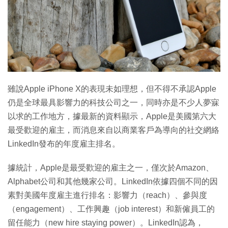
特集
雖說Apple iPhone X的表現未如理想，但不得不承認Apple
仍是全球最具影響力的科技公司之一，同時亦是不少人夢寐
以求的工作地方，據最新的資料顯示，Apple是美國第六大
最受歡迎的雇主，而消息來自以商業客戶為導向的社交網絡
LinkedIn發布的年度雇主排名。
據統計，Apple是最受歡迎的雇主之一，僅次於Amazon、
Alphabet公司和其他幾家公司。LinkedIn依據四個不同的因
素對美國年度雇主進行排名：影響力（reach）、參與度
（engagement）、工作興趣（job interest）和新僱員工的
留任能力（new hire staying power）。LinkedIn認為，