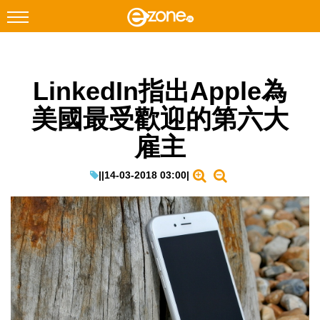
搜尋
LinkedIn指出Apple為
Facebook
Instagram
美國最受歡迎的第六大
科技焦點
雇主
網絡生活
遊戲動漫
|
|
14-03-2018 03:00
|
教學評測
EduTech
IT Times
生成式AI與雲端應用
Enterprise Digital Transformation