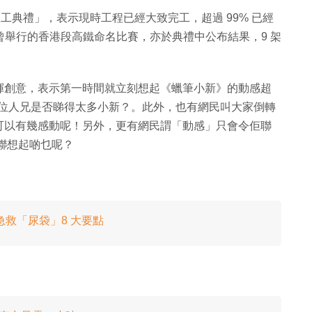
竣工典禮」，表示現時工程已經大致完工，超過 99% 已經
曾舉行的香港段高鐵命名比賽，亦於典禮中公布結果，9 架
揮創意，表示第一時間就立刻想起《蠟筆小新》的動感超
果位人兄是否睇得太多小新？。此外，也有網民叫大家倒轉
可以有幾感動呢！另外，更有網民謂「動感」只會令佢聯
你聯想起啲乜呢？
救「尿袋」8 大要點