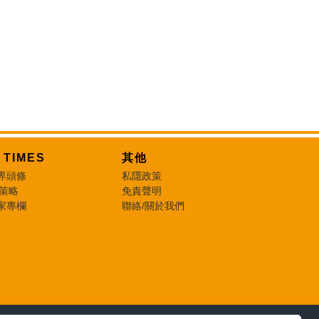
T TIMES
其他
界頭條
私隱政策
 策略
免責聲明
家專欄
聯絡/關於我們