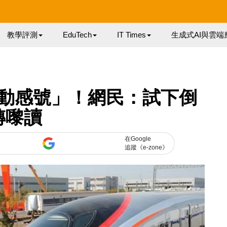
教學評測
EduTech
IT Times
生成式AI與雲端
動感號」！網民：試下倒
轉嚟讀
在Google
追蹤《e-zone》