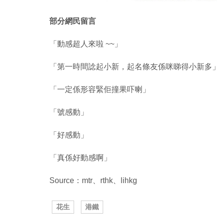
部分網民留言
「動感超人來啦 ~~」
「第一時間諗起小新，起名條友係咪睇得小新多
「一定係形容緊佢撞果吓喇」
「號感動」
「好感動」
「真係好動感啊」
Source：mtr、rthk、lihkg
花生
港鐵