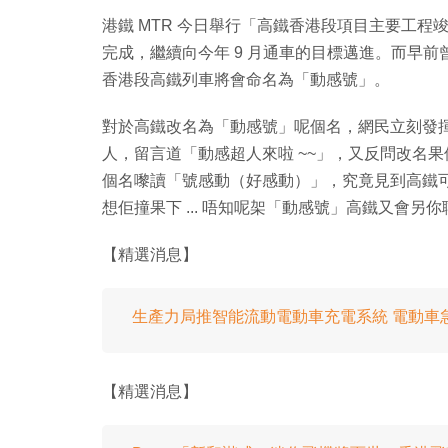
港鐵 MTR 今日舉行「高鐵香港段項目主要工程
完成，繼續向今年 9 月通車的目標邁進。而早前
香港段高鐵列車將會命名為「動感號」。
對於高鐵改名為「動感號」呢個名，網民立刻發
人，留言道「動感超人來啦 ~~」，又反問改名
個名嚟讀「號感動（好感動）」，究竟見到高鐵
想佢撞果下 ... 唔知呢架「動感號」高鐵又會另
【精選消息】
生產力局推智能流動電動車充電系統 電動車急
【精選消息】