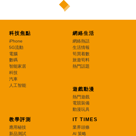
科技焦點
網絡生活
iPhone
網絡熱話
5G流動
生活情報
電腦
筍買着數
數碼
旅遊筍料
智能家居
熱門話題
科技
汽車
人工智能
遊戲動漫
熱門遊戲
電競裝備
動漫玩具
教學評測
IT TIMES
應用秘技
業界頭條
新品測試
AI 策略