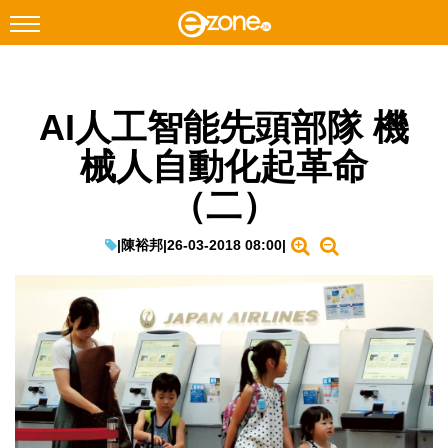
搜尋
AI人工智能先頭部隊 機
Facebook
Instagram
械人自動化起革命
科技焦點
（二）
網絡生活
遊戲動漫
|
陳裕邦
|
26-03-2018 08:00
|
教學評測
EduTech
IT Times
生成式AI與雲端應用
Enterprise Digital Transformation