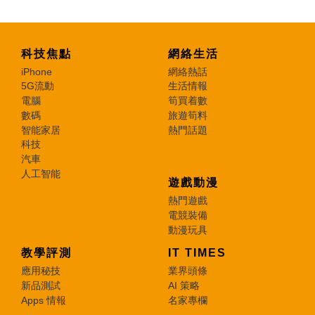
科技焦點
網絡生活
iPhone
網絡熱話
5G流動
生活情報
電腦
筍買着數
數碼
旅遊筍料
智能家居
熱門話題
科技
汽車
人工智能
遊戲動漫
熱門遊戲
電競裝備
動漫玩具
教學評測
IT TIMES
應用秘技
業界頭條
新品測試
AI 策略
Apps 情報
名家專欄