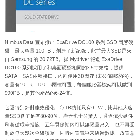
Nimbus Data 宣布推出 ExaDrive DC100 系列 SSD 固態硬
盤，最大容量 100TB，創造了新紀錄，此前最大SSD是來
自 Samsung 的 30.72TB。據 Mydriver 報道 ExaDrive
DC100 系列採用了和桌面硬盤相同的3.5寸規格，提供
SATA、SAS兩種接口，內部使用3D閃存 (未公佈哪家的)，
容量有50TB、100TB兩種可選，每個服務器機架可以做到
990PB，是其他產品的6-24倍。
它還特別針對能效優化，每TB功耗只有0.1W，比其他大容
量SSD低了足有80-90％。壽命也十分驚人，通過減少硬件
刷新循環等措施，五年質保期內可以無限量寫入，也不再受
制於每天幾次全盤讀寫，同時內置電容來緩衝數據，放置意