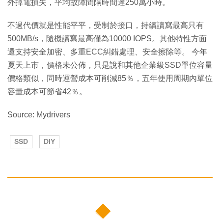
外掉電損失，平均故障間隔時間達250萬小時。
不過代價就是性能平平，受制於接口，持續讀寫最高只有
500MB/s，隨機讀寫最高僅為10000 IOPS。其他特性方面
還支持安全加密、多重ECC糾錯處理、安全擦除等。 今年
夏天上市，價格未公佈，只是說和其他企業級SSD單位容量
價格類似，同時運營成本可削減85％，五年使用周期內單位
容量成本可節省42％。
Source: Mydrivers
SSD
DIY