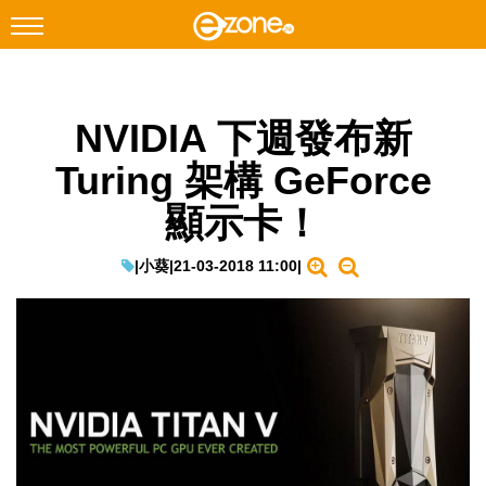
搜尋
NVIDIA 下週發布新
Facebook
Instagram
Turing 架構 GeForce
科技焦點
顯示卡！
網絡生活
遊戲動漫
|
小葵
|
21-03-2018 11:00
|
教學評測
EduTech
IT Times
生成式AI與雲端應用
Enterprise Digital Transformation