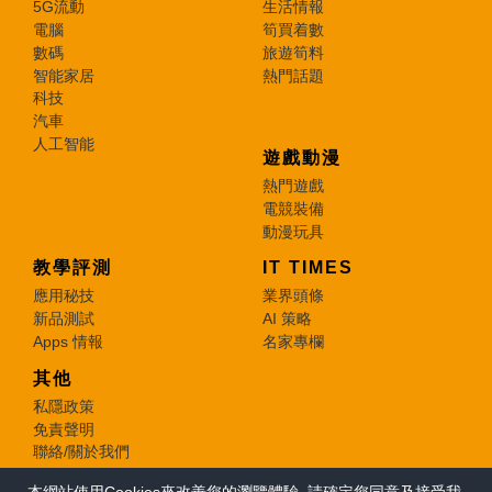
5G流動
生活情報
電腦
筍買着數
數碼
旅遊筍料
智能家居
熱門話題
科技
汽車
人工智能
遊戲動漫
熱門遊戲
電競裝備
動漫玩具
教學評測
IT TIMES
應用秘技
業界頭條
新品測試
AI 策略
Apps 情報
名家專欄
其他
私隱政策
免責聲明
聯絡/關於我們