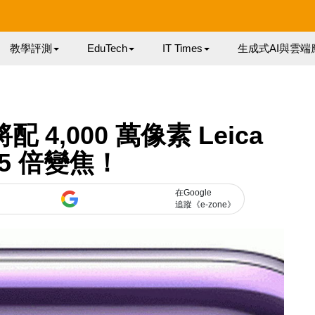
教學評測
EduTech
IT Times
生成式AI與雲端
將配 4,000 萬像素 Leica
5 倍變焦！
在Google
追蹤《e-zone》