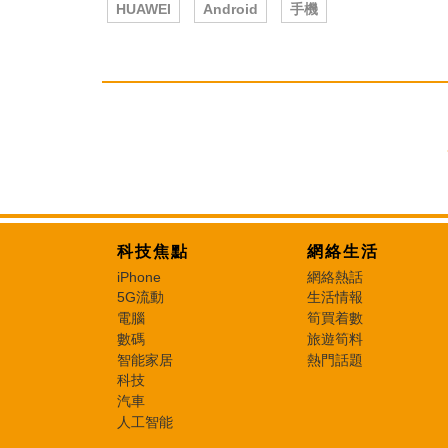
HUAWEI
Android
手機
科技焦點
網絡生活
iPhone
網絡熱話
5G流動
生活情報
電腦
筍買着數
數碼
旅遊筍料
智能家居
熱門話題
科技
汽車
人工智能