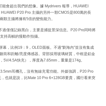
化可能會超出我們的想像。據 Mydrivers 報導，HUAWEI
。HUAWEI P20 Pro 主攝的另外一顆CMOS是800萬的長
兩顆主攝將擁有5倍的變焦能力。
不過僅僅記錄黑白，主要是捕捉景深信息。P20 Pro同時將
息，還支持高幀的慢動作拍攝。
幕，比例19：9，OLED面板。不過“劉海內”並沒有集成
頭、聽筒和距離/亮度傳感器。背部採用玻璃材質，中框是鋁金
C，5V/4.5A快充），厚度為7.65mm，重量是174g。
無3.5mm耳機孔，沒有無線充電功能。外媒強調，P20 Pro
也就是說，比Mate 10 Pro 6+128GB要貴，國行看來突