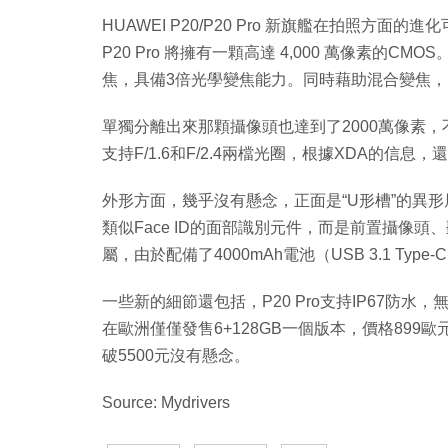
HUAWEI P20/P20 Pro 新旗艦在拍照方面的進
P20 Pro 將擁有一顆高達 4,000 萬像素的CMOS
焦，具備3倍光學變焦能力。同時藉助混合變焦，
單獨分離出來那顆攝像頭也達到了2000萬像素，
支持F/1.6和F/2.4兩檔光圈，根據XDA的信
外形方面，幾乎沒有懸念，正面是“U形槽”的異形屏
類似Face ID的面部識別元件，而是前置攝像
屬，由於配備了4000mAh電池（USB 3.1 Type-
一些新的細節還包括，P20 Pro支持IP67防水，
在歐洲僅僅發售6+128GB一個版本，價格899歐元，
破5500元沒有懸念。
Source: Mydrivers