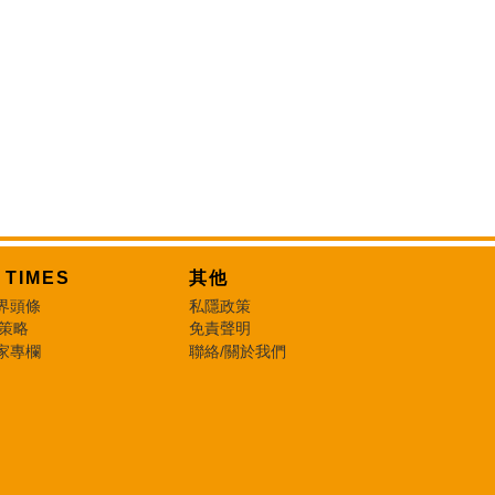
T TIMES
其他
界頭條
私隱政策
 策略
免責聲明
家專欄
聯絡/關於我們