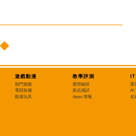
遊戲動漫
教學評測
I
熱門遊戲
應用秘技
業
電競裝備
新品測試
AI
動漫玩具
Apps 情報
名