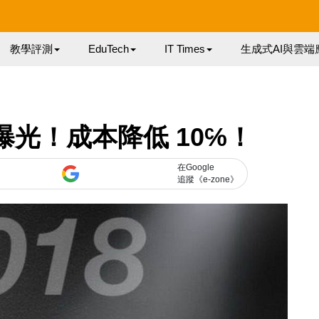
教學評測
EduTech
IT Times
生成式AI與雲端
價格曝光！成本降低 10℅！
在Google
追蹤《e-zone》