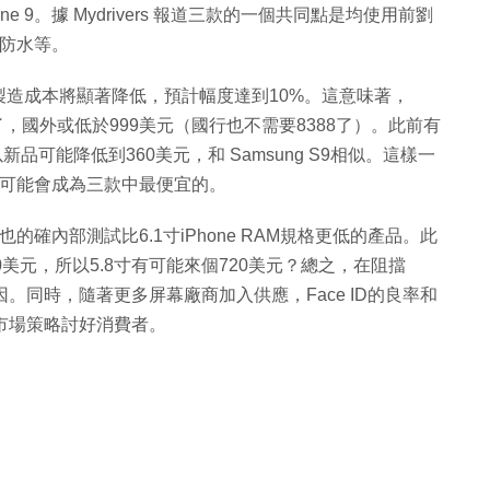
 iPhone 9。據 Mydrivers 報道三款的一個共同點是均使用前劉
8防水等。
Xs的製造成本將顯著降低，預計幅度達到10%。這意味著，
了，國外或低於999美元（國行也不需要8388了）。此前有
以新品可能降低到360美元，和 Samsung S9相似。這樣一
了，可能會成為三款中最便宜的。
時也的確內部測試比6.1寸iPhone RAM規格更低的產品。此
價800美元，所以5.8寸有可能來個720美元？總之，在阻擋
因。同時，隨著更多屏幕廠商加入供應，Face ID的良率和
的市場策略討好消費者。