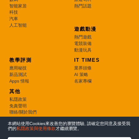
智能家居
熱門話題
科技
汽車
人工智能
遊戲動漫
熱門遊戲
電競裝備
動漫玩具
教學評測
IT TIMES
應用秘技
業界頭條
新品測試
AI 策略
Apps 情報
名家專欄
其他
私隱政策
免責聲明
聯絡/關於我們
本網站使用Cookies來改善您的瀏覽體驗, 請確定您同意及接受我
© 2026 e-zone. All Rights Reserved.
們的
私隱政策與使用條款
才繼續瀏覽。
在Google