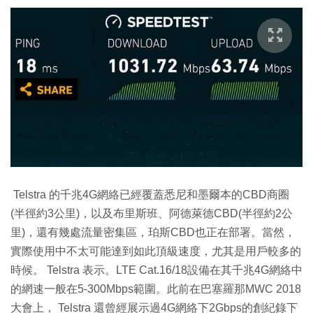
Telstra 的千兆4G網絡已經覆蓋悉尼和墨爾本的CBD商圈
(半徑約3公里)，以及布里斯班、阿德萊德CBD(半徑約2公
里)，還有幾處流量密集區，珀斯CBD也正在部署。當然，
實際使用中不太可能達到如此頂級速度，尤其是用戶較多的
時候。 Telstra 表示。LTE Cat.16/18設備在其千兆4G網絡中
的網速一般在5-300Mbps範圍。此前在巴塞羅那MWC 2018
大會上， Telstra 還曾經展示過4G網絡下2Gbps的創紀錄下