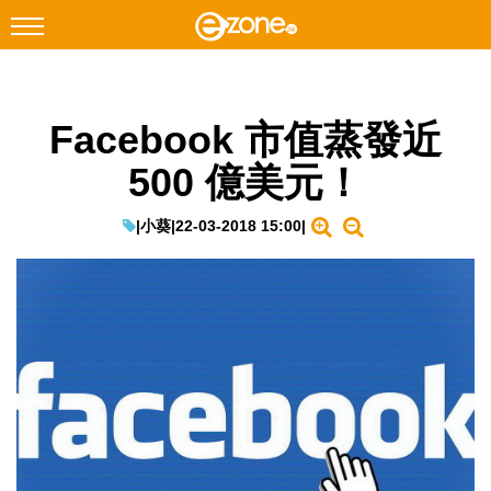
搜尋
Facebook 市值蒸發近
Facebook
Instagram
500 億美元！
科技焦點
網絡生活
|
小葵
|
22-03-2018 15:00
|
遊戲動漫
教學評測
EduTech
IT Times
生成式AI與雲端應用
Enterprise Digital Transformation