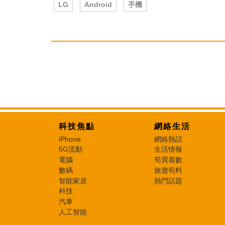
LG
Android
手機
科技焦點
網絡生活
iPhone
網絡熱話
5G流動
生活情報
電腦
筍買着數
數碼
旅遊筍料
智能家居
熱門話題
科技
汽車
人工智能