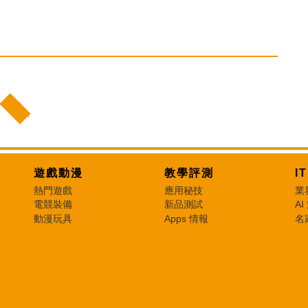
遊戲動漫
教學評測
I
熱門遊戲
應用秘技
業
電競裝備
新品測試
AI
動漫玩具
Apps 情報
名