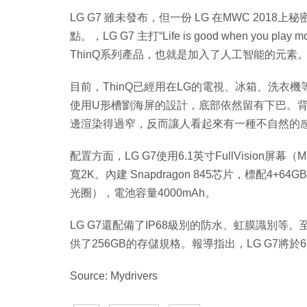
LG G7 雖未發布，但一份 LG 在MWC 2018
點。，LG G7 主打“Life is good when yo
ThinQ系列產品​​，也就是加入了人工智能的元素
目前，ThinQ已經用在LG的電視、冰箱、洗衣
使用U形槽劉海屏的設計，底部依然留有下巴。
邊渲染得過窄，反而讓人看起來有一種不自然的
配置方面，LG G7使用6.1英寸FullVision屏幕
寬2K。內建 Snapdragon 845芯片，標配4+6
光圈），電池容量4000mAh。
LG G7還配備了IP68級別的防水、虹膜識別等
供了256GB的存儲規格。報導指出，LG G7將於
Source: Mydrivers