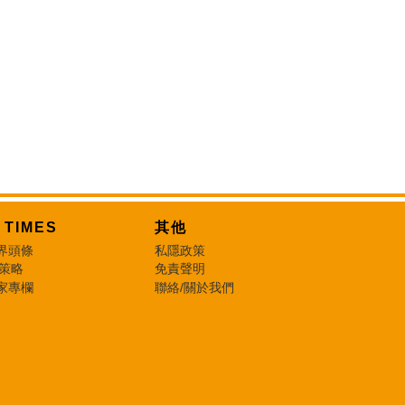
T TIMES
其他
界頭條
私隱政策
 策略
免責聲明
家專欄
聯絡/關於我們