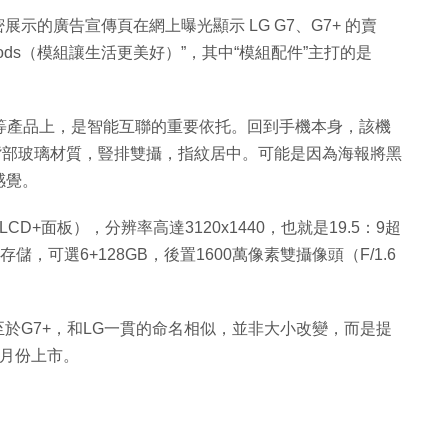
上秘密展示的廣告宣傳頁在網上曝光顯示 LG G7、G7+ 的賣
u play mods（模組讓生活更美好）”，其中“模組配件”主打的是
。
機等產品上，是智能互聯的重要依托。回到手機本身，該機
背部玻璃材質，豎排雙攝，指紋居中。可能是因為海報將黑
感覺。
（MLCD+面板），分辨率高達3120x1440，也就是19.5：9超
4GB存儲，可選6+128GB，後置1600萬像素雙攝像頭（F/1.6
。至於G7+，和LG一貫的命名相似，並非大小改變，而是提
6月份上市。