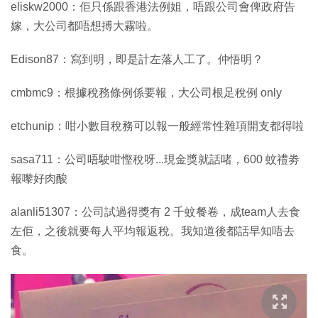
eliskw2000：佢只係跟香港法例姐，唔跟公司會俾政府告
嫁，大公司都唔想搏大霧啦。
Edison87：寫到明，即是計左落人工了。仲悟明？
cmbmc9：根據稅務條例係要報，大公司根足稅例 only
etchunip：咁小數目稅務可以報一般經常性雜項開支都得啦
sasa711：公司唔駛咁慳稅呀...現金獎就話啫，600 蚊禮劵
報嚟好肉酸
alanli51307：公司試過得獎有 2 千蚊餐卷，成team人去食
左佢，之後就要每人平均報返稅。我知道後都話早知唔去
食。