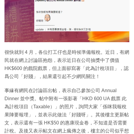
特集
很快就到 4 月，各位打工仔也是時候準備報稅。近日，有網
民就在網上討論區抱怨，表示近日在公司抽獎中了價值
HK$600 的戲院戲票，但上面卻寫著「此為計稅項目」，認
爲公司「好賤」，結果還引起不少網民關注！
事緣有網民在討論區出帖，表示自己參加公司 Annual
Dinner 並中獎。帖中附有一張影著「HKD 600 UA 戲票 此
為計稅項目（Taxable）」的照片，詢問大家「係咪我報稅
果陣要報埋」，並表示此做法「好賤呀」。其後樓主更新帖
文，表示還有一張 HK$50 的惠康現金卷，不知道是否需要
計稅。及後又表示帖文在網上瘋傳之後，樓主的公司似乎想