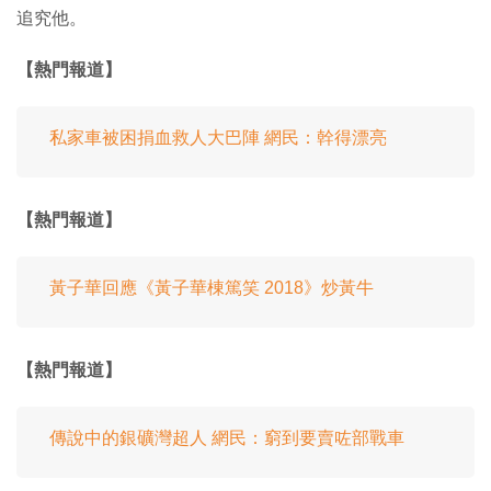
追究他。
【熱門報道】
私家車被困捐血救人大巴陣 網民：幹得漂亮
【熱門報道】
黃子華回應《黃子華棟篤笑 2018》炒黃牛
【熱門報道】
傳說中的銀礦灣超人 網民：窮到要賣咗部戰車