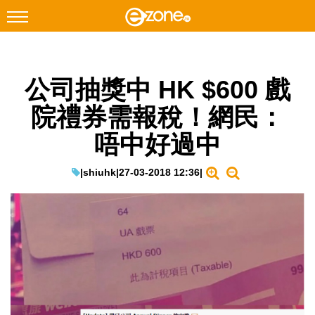
搜尋
公司抽獎中 HK $600 戲
Facebook
Instagram
院禮券需報稅！網民：
科技焦點
唔中好過中
網絡生活
遊戲動漫
|
shiuhk
|
27-03-2018 12:36
|
教學評測
EduTech
IT Times
生成式AI與雲端應用
Enterprise Digital Transformation