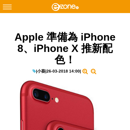
搜尋
Apple 準備為 iPhone
Facebook
Instagram
8、iPhone X 推新配
科技焦點
色！
網絡生活
遊戲動漫
|
小葵
|
26-03-2018 14:00
|
教學評測
EduTech
IT Times
生成式AI與雲端應用
Enterprise Digital Transformation