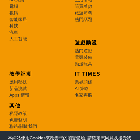
電腦
筍買着數
數碼
旅遊筍料
智能家居
熱門話題
科技
汽車
人工智能
遊戲動漫
熱門遊戲
電競裝備
動漫玩具
教學評測
IT TIMES
應用秘技
業界頭條
新品測試
AI 策略
Apps 情報
名家專欄
其他
私隱政策
免責聲明
聯絡/關於我們
本網站使用Cookies來改善您的瀏覽體驗, 請確定您同意及接受我
© 2026 e-zone. All Rights Reserved.