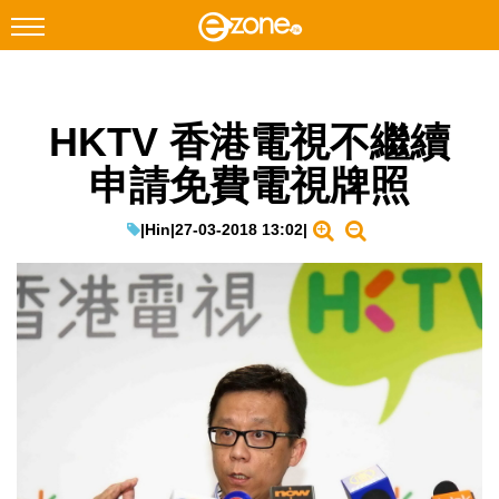
搜尋
HKTV 香港電視不繼續
Facebook
Instagram
申請免費電視牌照
科技焦點
網絡生活
|
Hin
|
27-03-2018 13:02
|
遊戲動漫
教學評測
EduTech
IT Times
生成式AI與雲端應用
Enterprise Digital Transformation