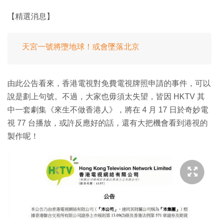
【精選消息】
天宮一號將墮地球！或會墜落北京
由此公告看來，香港電視對免費電視牌照申請的事件，可以
說是劃上句號。不過，大家也毋須太失望，皆因 HKTV 其
中一套劇集《來生不做香港人》，將在 4 月 17 日於奇妙電
視 77 台播放，或許反應好的話，還有大把機會看到港視的
製作呢！