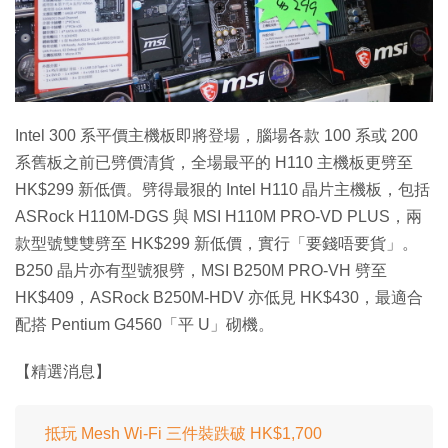
特集
Intel 300 系平價主機板即將登場，腦場各款 100 系或 200
系舊板之前已劈價清貨，全場最平的 H110 主機板更劈至
HK$299 新低價。劈得最狠的 Intel H110 晶片主機板，包括
ASRock H110M-DGS 與 MSI H110M PRO-VD PLUS，兩
款型號雙雙劈至 HK$299 新低價，實行「要錢唔要貨」。
B250 晶片亦有型號狠劈，MSI B250M PRO-VH 劈至
HK$409，ASRock B250M-HDV 亦低見 HK$430，最適合
配搭 Pentium G4560「平 U」砌機。
【精選消息】
抵玩 Mesh Wi-Fi 三件裝跌破 HK$1,700