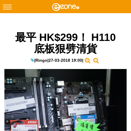
搜尋
最平 HK$299！ H110
Facebook
Instagram
底板狠劈清貨
科技焦點
網絡生活
|
Ringo
|
27-03-2018 19:00
|
遊戲動漫
教學評測
EduTech
IT Times
生成式AI與雲端應用
Enterprise Digital Transformation