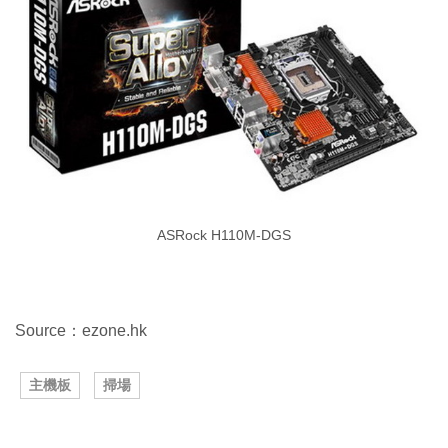
ASRock H110M-DGS
Source：ezone.hk
主機板
掃場