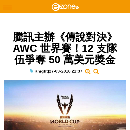
搜尋
騰訊主辦《傳說對決》
Facebook
Instagram
AWC 世界賽！12 支隊
科技焦點
伍爭奪 50 萬美元獎金
網絡生活
遊戲動漫
|
Knight
|
27-03-2018 21:37
|
教學評測
EduTech
IT Times
生成式AI與雲端應用
Enterprise Digital Transformation