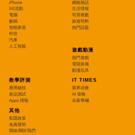
iPhone
網絡熱話
5G流動
生活情報
電腦
筍買着數
數碼
旅遊筍料
智能家居
熱門話題
科技
汽車
人工智能
遊戲動漫
熱門遊戲
電競裝備
動漫玩具
教學評測
IT TIMES
應用秘技
業界頭條
新品測試
AI 策略
Apps 情報
名家專欄
其他
私隱政策
免責聲明
聯絡/關於我們