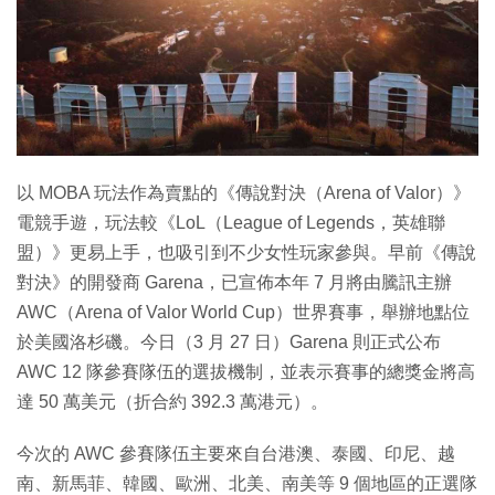
特集
以 MOBA 玩法作為賣點的《傳說對決（Arena of Valor）》
電競手遊，玩法較《LoL（League of Legends，英雄聯
盟）》更易上手，也吸引到不少女性玩家參與。早前《傳說
對決》的開發商 Garena，已宣佈本年 7 月將由騰訊主辦
AWC（Arena of Valor World Cup）世界賽事，舉辦地點位
於美國洛杉磯。今日（3 月 27 日）Garena 則正式公布
AWC 12 隊參賽隊伍的選拔機制，並表示賽事的總獎金將高
達 50 萬美元（折合約 392.3 萬港元）。
今次的 AWC 參賽隊伍主要來自台港澳、泰國、印尼、越
南、新馬菲、韓國、歐洲、北美、南美等 9 個地區的正選隊