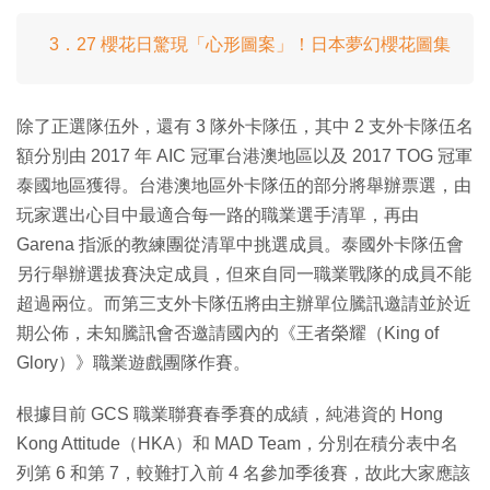
3．27 櫻花日驚現「心形圖案」！日本夢幻櫻花圖集
除了正選隊伍外，還有 3 隊外卡隊伍，其中 2 支外卡隊伍名
額分別由 2017 年 AIC 冠軍台港澳地區以及 2017 TOG 冠軍
泰國地區獲得。台港澳地區外卡隊伍的部分將舉辦票選，由
玩家選出心目中最適合每一路的職業選手清單，再由
Garena 指派的教練團從清單中挑選成員。泰國外卡隊伍會
另行舉辦選拔賽決定成員，但來自同一職業戰隊的成員不能
超過兩位。而第三支外卡隊伍將由主辦單位騰訊邀請並於近
期公佈，未知騰訊會否邀請國內的《王者榮耀（King of
Glory）》職業遊戲團隊作賽。
根據目前 GCS 職業聯賽春季賽的成績，純港資的 Hong
Kong Attitude（HKA）和 MAD Team，分別在積分表中名
列第 6 和第 7，較難打入前 4 名參加季後賽，故此大家應該