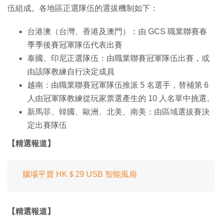
伍組成。各地區正選隊伍的選拔機制如下：
台港澳（台灣、香港及澳門）：由 GCS 職業聯賽春
季季後賽冠軍隊伍代表出賽
泰國、印尼正選隊伍：由職業聯賽冠軍隊伍出賽，或
由該隊教練自行決定成員
越南：由職業聯賽冠軍隊伍推派 5 名選手，替補第 6
人由冠軍隊教練從玩家票選產生的 10 人名單中挑選。
新馬菲、韓國、歐洲、北美、南美：由區域選拔賽決
定出賽隊伍
【精選報道】
腦場平賣 HK＄29 USB 智能風扇
【精選報道】