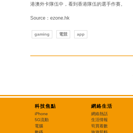
港澳外卡隊伍中，看到香港隊伍的選手作賽。
Source：ezone.hk
gaming
電競
app
科技焦點
網絡生活
iPhone
網絡熱話
5G流動
生活情報
電腦
筍買着數
數碼
旅遊筍料