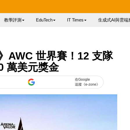
教學評測
EduTech
IT Times
生成式AI與雲端
AWC 世界賽！12 支隊
0 萬美元獎金
在Google
追蹤《e-zone》