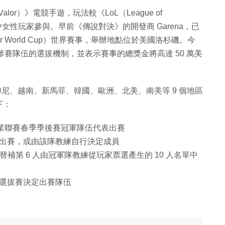
Valor）》電競手遊，玩法較《LoL（League of
少女性玩家參與。早前《傳說對決》的開發商 Garena，已
alor World Cup）世界賽事，舉辦地點位於美國洛杉磯。今
 12 隊參賽隊伍的選拔機制，並表示賽事的總獎金將高達 50 萬美
印尼、越南、新馬菲、韓國、歐洲、北美、南美等 9 個地區
下：
職業聯賽春季季後賽冠軍隊伍代表出賽
出賽，或由該隊教練自行決定成員
替補第 6 人由冠軍隊教練從玩家票選產生的 10 人名單中
選拔賽決定出賽隊伍