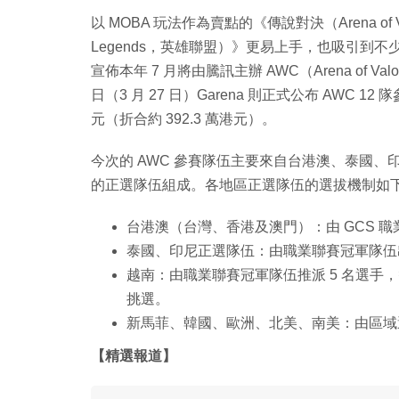
以 MOBA 玩法作為賣點的《傳說對決（Arena of 
Legends，英雄聯盟）》更易上手，也吸引到不
宣佈本年 7 月將由騰訊主辦 AWC（Arena of V
日（3 月 27 日）Garena 則正式公布 AWC
元（折合約 392.3 萬港元）。
今次的 AWC 參賽隊伍主要來自台港澳、泰國、
的正選隊伍組成。各地區正選隊伍的選拔機制如
台港澳（台灣、香港及澳門）：由 GCS 
泰國、印尼正選隊伍：由職業聯賽冠軍隊伍
越南：由職業聯賽冠軍隊伍推派 5 名選手，
挑選。
新馬菲、韓國、歐洲、北美、南美：由區域
【精選報道】