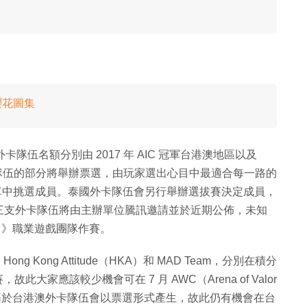
櫻花圖集
卡隊伍名額分別由 2017 年 AIC 冠軍台港澳地區以及
外卡隊伍的部分將舉辦票選，由玩家選出心目中最適合每一路的
從清單中挑選成員。泰國外卡隊伍會另行舉辦選拔賽決定成員，
三支外卡隊伍將由主辦單位騰訊邀請並於近期公佈，未知
ry）》職業遊戲團隊作賽。
 Kong Attitude（HKA）和 MAD Team，分別在積分
此大家應該較少機會可在 7 月 AWC（Arena of Valor
過，基於台港澳外卡隊伍會以票選形式產生，故此仍有機會在台