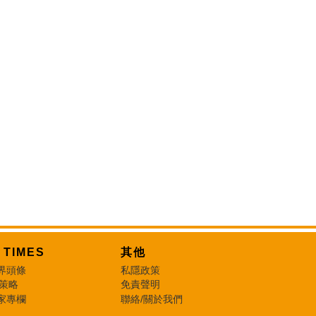
T TIMES
其他
界頭條
私隱政策
 策略
免責聲明
家專欄
聯絡/關於我們