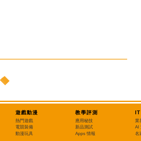
遊戲動漫
教學評測
I
熱門遊戲
應用秘技
業
電競裝備
新品測試
AI
動漫玩具
Apps 情報
名