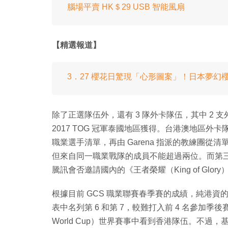
腦場平賣 HK＄29 USB 智能風扇
【精選報道】
3．27 櫻花日驚現「心形圖案」！日本夢幻
除了正選隊伍外，還有 3 隊外卡隊伍，其中 2 支外
2017 TOG 冠軍泰國地區獲得。台港澳地區
職業選手清單，再由 Garena 指派的教練團
但來自同一職業戰隊的成員不能超過兩位。而第
騰訊會否邀請國內的《王者榮耀（King of Glo
根據目前 GCS 職業聯賽春季賽的成績，純港資的 Hong
表中名列第 6 和第 7，較難打入前 4 名參加季後賽，故
World Cup）世界賽事中看到香港隊伍。不