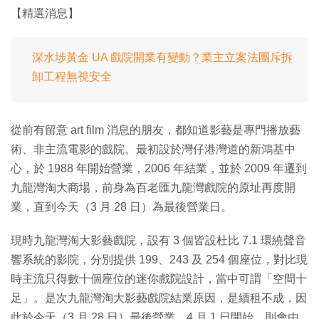
【精選消息】
深水埗黃金 UA 戲院開業有變動？業主立案法團斥拆
卸工程無視安全
從前有留意 art film 消息的朋友，都知道影藝是專門播放藝
術、非主流電影的戲院。最初設於灣仔港灣道的新鴻基中
心，於 1988 年開始營業，2006 年結業，並於 2009 年遷到
九龍灣淘大商場，前身為百老匯九龍灣戲院的原址再度開
業，直到今天（3 月 28 日）為最後營業日。
現時九龍灣淘大影藝戲院，設有 3 個皆設杜比 7.1 環繞聲音
響系統的影院，分別提供 199、243 及 254 個座位，對比現
時主流只得數十個座位的迷你戲院設計，當中可謂「空間十
足」。是次九龍灣淘大影藝戲院結業原因，是續租不成，因
此於今天（3 月 28 日）最後營業，4 月 1 日開始，則會由