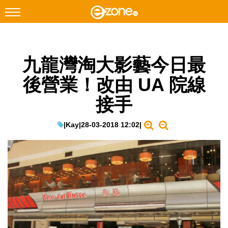
搜尋
九龍灣淘大影藝今日最
Facebook
Instagram
後營業！改由 UA 院線
科技焦點
接手
網絡生活
遊戲動漫
|
Kay
|
28-03-2018 12:02
|
教學評測
EduTech
IT Times
生成式AI與雲端應用
Enterprise Digital Transformation