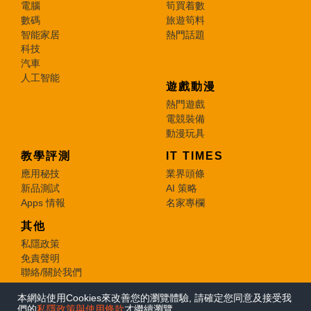
電腦
筍買着數
數碼
旅遊筍料
智能家居
熱門話題
科技
汽車
人工智能
遊戲動漫
熱門遊戲
電競裝備
動漫玩具
教學評測
IT TIMES
應用秘技
業界頭條
新品測試
AI 策略
Apps 情報
名家專欄
其他
私隱政策
免責聲明
聯絡/關於我們
本網站使用Cookies來改善您的瀏覽體驗, 請確定您同意及接受我
© 2026 e-zone. All Rights Reserved.
們的
私隱政策與使用條款
才繼續瀏覽。