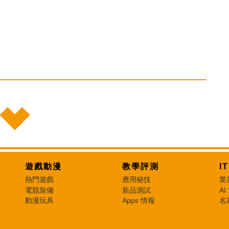
遊戲動漫
教學評測
I
熱門遊戲
應用秘技
業
電競裝備
新品測試
AI
動漫玩具
Apps 情報
名