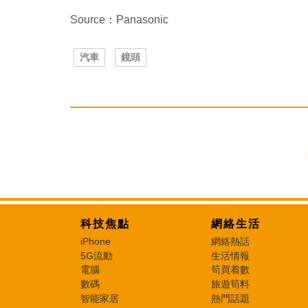
Source：Panasonic
汽車
鏡頭
科技焦點
網絡生活
iPhone
網絡熱話
5G流動
生活情報
電腦
筍買着數
數碼
旅遊筍料
智能家居
熱門話題