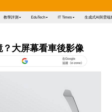
教學評測
EduTech
IT Times
生成式AI與雲端
鏡？大屏幕看車後影像
在Google
追蹤《e-zone》