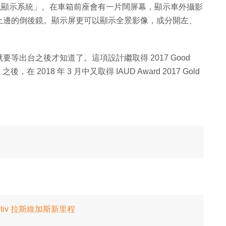
tem「高清闊屏無鏡顯示系統」。在車箱前座會有一片闊屏幕，顯示車外攝影
上邊的倒後鏡。顯示屏更可以顯示全景影像，或分開左、
等出台之後才知道了。這項設計繼取得 2017 Good
ture）之後，在 2018 年 3 月中又取得 IAUD Award 2017 Gold
Aptiv 拉斯維加斯新里程