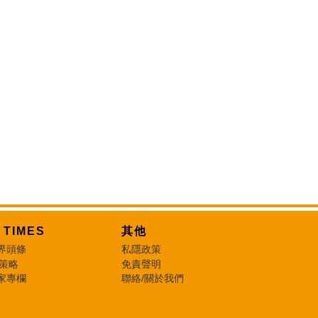
T TIMES
其他
界頭條
私隱政策
 策略
免責聲明
家專欄
聯絡/關於我們