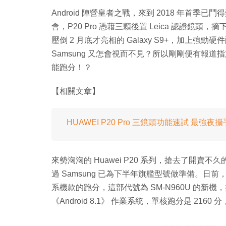
Android 陣營皇者之戰，來到 2018 年首季已
會，P20 Pro 憑藉三顆後置 Leica 認證鏡頭，
壓倒 2 月底才亮相的 Galaxy S9+，加上強勁
Samsung 又怎會視而不見？所以剛剛便有報道指旗
能跑分！？
【相關文章】
HUAWEI P20 Pro 三鏡頭功能速試 最強夜
來勢洶洶的 Huawei P20 系列，搶去了開賣不久
過 Samsung 已為下半年旗艦型號做準備。日前，外
系機款的跑分，這部代號為 SM-N960U 的新機，搭載 
《Android 8.1》 作業系統，單核跑分是 2160 