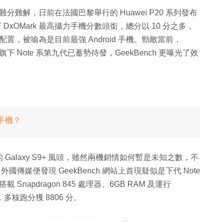
鬥得難分難解，日前在法國巴黎舉行的 Huawei P20 系列發布
摘下 DxOMark 最高攝力手機分數頭銜，總分以 10 分之多，
硬件配置，被喻為是目前最強 Android 手機。勁敵當前，
下 Note 系第九代已蓄勢待發，GeekBench 更曝光了效
攝手機？
的 Galaxy S9+ 風頭，雖然兩機銷情如何暫是未知之數，不
國傳媒便發現 GeekBench 網站上首現疑似是下代 Note
Snapdragon 845 處理器、6GB RAM 及運行
分，多核跑分獲 8806 分。