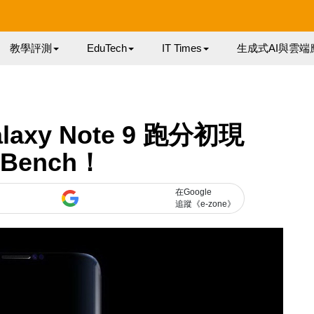
教學評測
EduTech
IT Times
生成式AI與雲端
axy Note 9 跑分初現
kBench！
在Google
追蹤《e-zone》