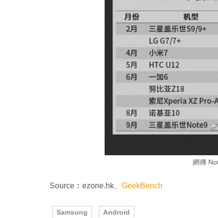
網傳 No
Source︰ezone.hk、
GeekBench
Samsung
Android