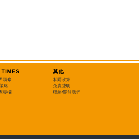
T TIMES
其他
界頭條
私隱政策
 策略
免責聲明
家專欄
聯絡/關於我們