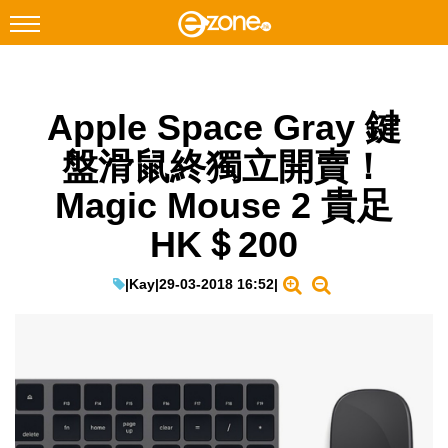
搜尋
Apple Space Gray 鍵
Facebook
Instagram
盤滑鼠終獨立開賣！
科技焦點
Magic Mouse 2 貴足
網絡生活
HK＄200
遊戲動漫
教學評測
|
Kay
|
29-03-2018 16:52
|
EduTech
IT Times
生成式AI與雲端應用
Enterprise Digital Transformation