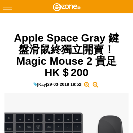
搜尋
Apple Space Gray 鍵
Facebook
Instagram
盤滑鼠終獨立開賣！
科技焦點
Magic Mouse 2 貴足
網絡生活
HK＄200
遊戲動漫
教學評測
|
Kay
|
29-03-2018 16:52
|
EduTech
IT Times
生成式AI與雲端應用
Enterprise Digital Transformation