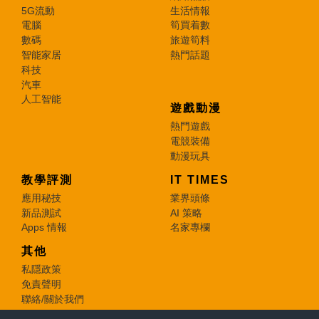
5G流動
生活情報
電腦
筍買着數
數碼
旅遊筍料
智能家居
熱門話題
科技
汽車
人工智能
遊戲動漫
熱門遊戲
電競裝備
動漫玩具
教學評測
IT TIMES
應用秘技
業界頭條
新品測試
AI 策略
Apps 情報
名家專欄
其他
私隱政策
免責聲明
聯絡/關於我們