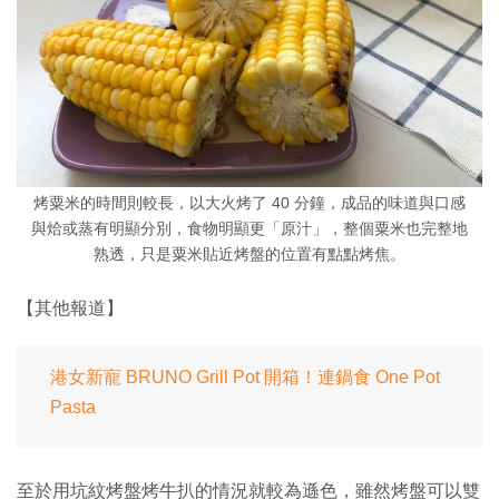
烤粟米的時間則較長，以大火烤了 40 分鐘，成品的味道與口感
與烚或蒸有明顯分別，食物明顯更「原汁」，整個粟米也完整地
熟透，只是粟米貼近烤盤的位置有點點烤焦。
【其他報道】
港女新寵 BRUNO Grill Pot 開箱！連鍋食 One Pot
Pasta
至於用坑紋烤盤烤牛扒的情況就較為遜色，雖然烤盤可以雙