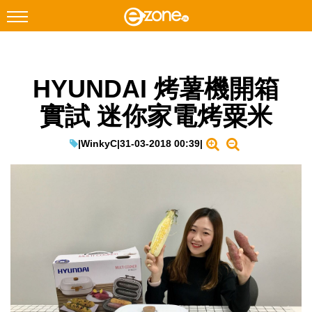
搜尋
HYUNDAI 烤薯機開箱
Facebook
Instagram
實試 迷你家電烤粟米
科技焦點
網絡生活
|
WinkyC
|
31-03-2018 00:39
|
遊戲動漫
教學評測
EduTech
IT Times
生成式AI與雲端應用
Enterprise Digital Transformation