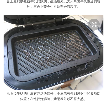
合上蓋難以觀察牛扒的狀態，建議應先以大火烤出牛扒兩邊的坑
紋，再合上蓋令牛扒熟至合適程度。
煮食後牛扒的汁液有彈到烤盤旁，不過未有彈到烤盤下的發熱線
位置；在進行烤焗時，烤薯機外殼不算太熱。