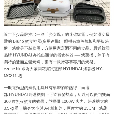
特集
近年不少品牌推出一些「少女風」的迷你家電，例如港女最
愛的 Bruno 煮食神器(多用途機)，跟機有章魚燒板和平板烤
盤，烤盤是不黏塗層，方便用家烹調不同的食品。最近韓國
品牌 HYUNDAI 亦推出類似的煮食神器 ── 烤薯機，除了有
獨特的雙面立體烤焗，更有一款烤蕃薯專用的烤盤。
ezone.hk 即為大家開箱實試這部 HYUNDAI 烤薯機 HY-
MC311 吧！
一般這類型的煮食用具只有單層的發熱線，而這
部 HYUNDAI 烤薯機則上下皆有發熱線，所以可以做到雙面
360 度無火煮食的效果，並提供 1000W 火力。烤薯機大約
3.5kg 重，機身大小與 A4 紙相約，厚度大約 15CM；烤薯