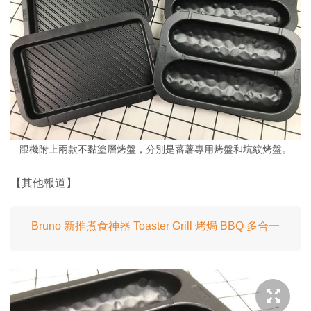
跟機附上兩款不黏塗層烤盤，分別是蕃薯專用烤盤和坑紋烤盤。
【其他報道】
Bruno 新推煮食神器 Toaster Grill 烤焗 BBQ 多合一