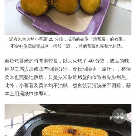
記者以大火烤小蕃薯 25 分鐘，成品的確像「燴蕃薯」的效果，
不會好像電飯煲或蒸一樣般「濕」，整個蕃薯也完整地熟透。
至於烤粟米的時間則較長，以大火烤了 40 分鐘，成品的味
道與口感與烚或蒸有明顯分別，食物明顯更「原汁」，整個
粟米也完整地熟透，只是粟米貼近烤盤的位置有點點烤焦。
此外，小蕃薯及粟米均不油膩，煮食後要清洗並不困難，基
本上用濕紙巾抹即可。