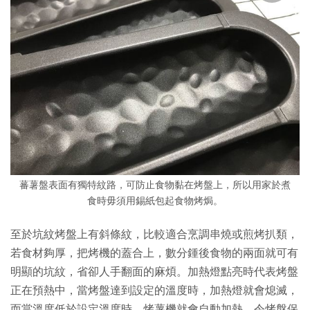
蕃薯盤表面有獨特紋路，可防止食物黏在烤盤上，所以用家於煮
食時毋須用錫紙包起食物烤焗。
至於坑紋烤盤上有斜條紋，比較適合烹調串燒或煎烤扒類，
若食材夠厚，把烤機的蓋合上，數分鍾後食物的兩面就可有
明顯的坑紋，省卻人手翻面的麻煩。加熱燈點亮時代表烤盤
正在預熱中，當烤盤達到設定的溫度時，加熱燈就會熄滅，
而當溫度低於設定溫度時，烤薯機就會自動加熱，令烤盤保