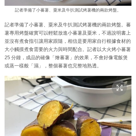
記者準備了小蕃薯、粟米及牛扒測試烤薯機的兩款烤盤。
記者準備了小蕃薯、粟米及牛扒測試烤薯機的兩款烤盤。蕃
薯專用烤盤確實可以輕鬆放進小蕃薯及粟米，不過說明書上
並沒有煮食指引讓用家跟隨，相信是要用家自行根據食材的
大小觸摸煮食需要的火力與時間配合。記者以大火烤小蕃薯
25 分鐘，成品的確像「燴蕃薯」的效果，不會好像電飯煲
或蒸一樣般「濕」，整個蕃薯也完整地熟透。