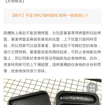
【其他報道】
【睇片】手提 BBQ 隨時隨地 燒烤一個更開心？
跟機附上兩款不黏塗層烤盤，分別是蕃薯專用烤盤和坑紋烤
盤。蕃薯烤盤是兩個長條形的坑盤，上下坑盤只能同時受
熱，所以用家可以放置蕃薯、粟米或茄子等圓柱型的食物，
進行立體烤焗。蕃薯盤表面有獨特紋路，可防止食物黏在烤
盤上，所以用家於煮食時毋須用錫紙包起食物烤焗。此外，
煮食時用家可把上下層鎖實，讓烤薯機鎖住食物的水份和營
養，使食物保持原汁原味。