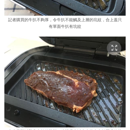
記者購買的牛扒不夠厚，令牛扒不能觸及上層的坑紋，合上蓋只
有單面牛扒有坑紋