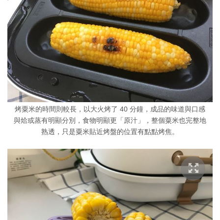
烤粟米的時間則較長，以大火烤了 40 分鐘，成品的味道與口感
與烚或蒸有明顯分別，食物明顯更「原汁」，整個粟米也完整地
熟透，只是粟米貼近烤盤的位置有點點烤焦。