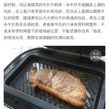
面控制，但記者購買的牛扒不夠厚，令牛扒不能觸及上層的
坑紋，合上蓋只有單面牛扒有坑紋，而且合上蓋難以觀察牛
扒的狀態，建議應先以大火烤出牛扒兩邊的坑紋，再合上蓋
令牛扒熟至合適程度。煮食後牛扒的汁液有彈到烤盤旁，不
過未有彈到烤盤下的發熱線位置，不黏塗層亦沒有「痴底」
的情況出現，整體這個價錢的性價比頗高。