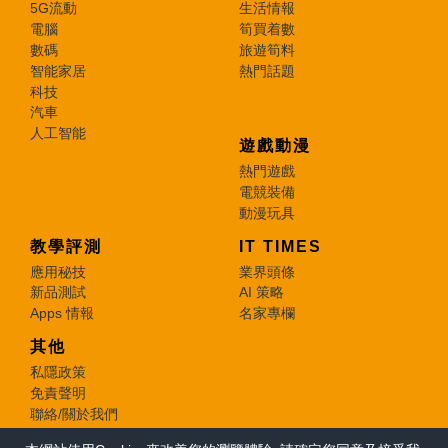
5G流動
生活情報
電腦
筍買着數
數碼
旅遊筍料
智能家居
熱門話題
科技
汽車
人工智能
遊戲動漫
熱門遊戲
電競裝備
動漫玩具
教學評測
IT TIMES
應用秘技
業界頭條
新品測試
AI 策略
Apps 情報
名家專欄
其他
私隱政策
免責聲明
聯絡/關於我們