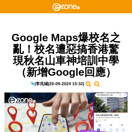
Google Maps爆校名之
亂！校名遭惡搞香港驚
現秋名山車神培訓中學
（新增Google回應）
|
李兆城
|
20-09-2024 15:32
|