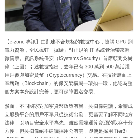
特集
【e-zone 專訊】由亂建不合規格的數據中心，搶購 GPU 到
電力資源，全民瘋狂「掘礦」對正規的 IT 系統管治帶來輕
微衝擊。資訊系統保安（iSystems Security）首席顧問吳樹
偉（上圖）引述數據指出，去年已有 300 萬到 500 萬活躍
用戶參與加密貨幣（Cryptocurrency）交易。在技術層面上
區塊鏈（Blockchain）的保安架構屬一環扣一環，他認為整
個方案本身設計完善，更可保障匿名交易。
然而，不同國家對加密貨幣政策有異，吳樹偉建議，希望成
立服務平台的用戶不單只從技術出發，更需要了解不同地方
法律，以項目安全水平為先。雖然雲端運算資源的取存十分
方便，但吳樹偉絕不建議採用公有雲，即使是採用 Tier3+