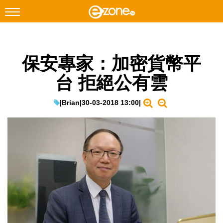
搜尋
保安專家：加密貨幣平
Facebook
Instagram
台 拒絕公有雲
科技焦點
網絡生活
|
Brian
|
30-03-2018 13:00
|
遊戲動漫
教學評測
EduTech
IT Times
生成式AI與雲端應用
Enterprise Digital Transformation