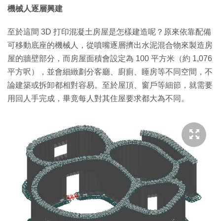
機械人逐層興建
至於這間 3D 打印混凝土房屋是怎樣建造呢？原來依靠配備
可移動底座的機械人，從噴嘴逐層擠出水泥混合物來製造房
屋的牆壁部分，而房屋面積會設定為 100 平方米（約 1,076
平方呎），並會細緻劃分客廳、廚廁、睡房等不同空間，不
論建築或拆卸都相對容易。至於屋頂、窗戶等細節，就需要
用回人手完成，畢竟每人對其住屋要求都大為不同。