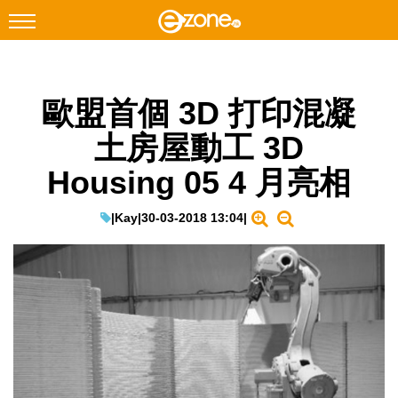
搜尋
歐盟首個 3D 打印混凝
Facebook
Instagram
土房屋動工 3D
科技焦點
Housing 05 4 月亮相
網絡生活
遊戲動漫
|
Kay
|
30-03-2018 13:04
|
教學評測
EduTech
IT Times
生成式AI與雲端應用
Enterprise Digital Transformation