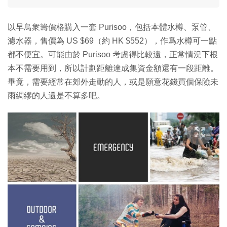
以早鳥衆籌價格購入一套 Purisoo，包括本體水樽、泵管、
濾水器，售價為 US $69（約 HK $552），作爲水樽可一點
都不便宜。可能由於 Purisoo 考慮得比較遠，正常情況下根
本不需要用到，所以計劃距離達成集資金額還有一段距離。
畢竟，需要經常在郊外走動的人，或是願意花錢買個保險未
雨綢繆的人還是不算多吧。