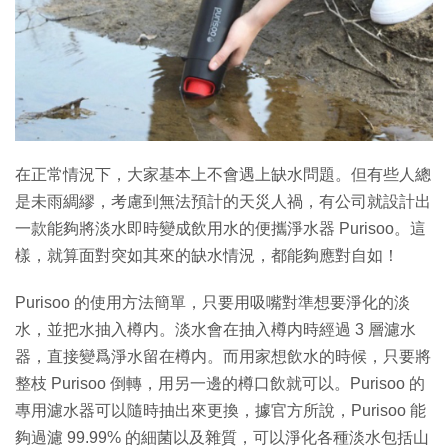
在正常情況下，大家基本上不會遇上缺水問題。但有些人總
是未雨綢繆，考慮到無法預計的天災人禍，有公司就設計出
一款能夠將淡水即時變成飲用水的便攜淨水器 Purisoo。這
樣，就算面對突如其來的缺水情況，都能夠應對自如！
Purisoo 的使用方法簡單，只要用吸嘴對準想要淨化的淡
水，並把水抽入樽内。淡水會在抽入樽内時經過 3 層濾水
器，直接變爲淨水留在樽内。而用家想飲水的時候，只要將
整枝 Purisoo 倒轉，用另一邊的樽口飲就可以。Purisoo 的
專用濾水器可以隨時抽出來更換，據官方所說，Purisoo 能
夠過濾 99.99% 的細菌以及雜質，可以淨化各種淡水包括山