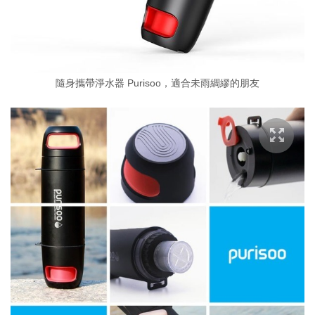
隨身攜帶淨水器 Purisoo，適合未雨綢繆的朋友