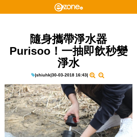
隨身攜帶淨水器
Purisoo！一抽即飲秒變
淨水
|
shiuhk
|
30-03-2018 16:43
|