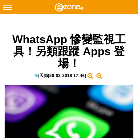
搜尋
WhatsApp 慘變監視工
Facebook
Instagram
具！另類跟蹤 Apps 登
科技焦點
場！
網絡生活
遊戲動漫
|
天師
|
26-03-2018 17:46
|
教學評測
EduTech
IT Times
生成式AI與雲端應用
Enterprise Digital Transformation