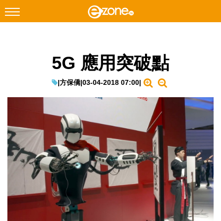
搜尋
5G 應用突破點
Facebook
Instagram
科技焦點
|
方保僑
|
03-04-2018 07:00
|
網絡生活
遊戲動漫
教學評測
EduTech
IT Times
生成式AI與雲端應用
Enterprise Digital Transformation