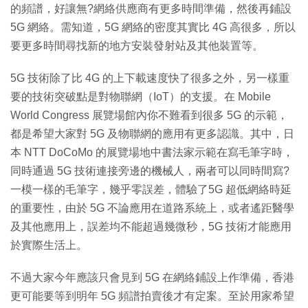
的頻譜，好讓無?網絡供應商有更多時間準備，然後再鋪設
5G 網絡。需知道，5G 網絡的密度其實比 4G 高很多，所以
要更多時間尋找新的地方安裝發射站及其他裝置等。
5G 技術除了比 4G 的上下載速度快了很多之外，另一樣重
要的技術突破點是對物聯網（IoT）的支援。在 Mobile
World Congress 展覽場館內你不難看到很多 5G 的示範，
都是希望大家對 5G 及物聯網的應用有更多認識。其中，日
本 NTT DoCoMo 的展覽場地中書法家示範在寫毛筆字時，
同時通過 5G 技術連接旁邊的機械人，兩者可以同時間寫?
一模一樣的毛筆字，幾乎零誤差，體驗了5G 超低網絡時延
的重要性，由於 5G 不論應用在道路系統上，或者遙距醫學
及其他應用上，誤差均不能超過幾微秒，5G 技術才能應用
於實際生活上。
不過大家今年應該只會見到 5G 在網絡鋪設上作準備，香港
更可能要等到明年 5G 頻譜拍賣後才有定案。至於用家希望