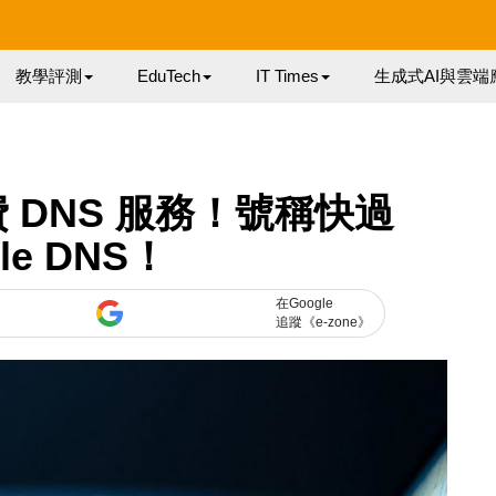
教學評測
EduTech
IT Times
生成式AI與雲端
推免費 DNS 服務！號稱快過
le DNS！
在Google
追蹤《e-zone》