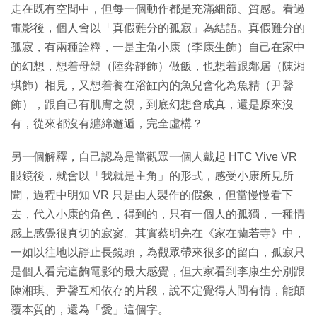
走在既有空間中，但每一個動作都是充滿細節、質感。看過
電影後，個人會以「真假難分的孤寂」為結語。真假難分的
孤寂，有兩種詮釋，一是主角小康（李康生飾）自己在家中
的幻想，想着母親（陸弈靜飾）做飯，也想着跟鄰居（陳湘
琪飾）相見，又想着養在浴缸內的魚兒會化為魚精（尹韾
飾），跟自己有肌膚之親，到底幻想會成真，還是原來沒
有，從來都沒有纏綿邂逅，完全虛構？
另一個解釋，自己認為是當觀眾一個人戴起 HTC Vive VR
眼鏡後，就會以「我就是主角」的形式，感受小康所見所
聞，過程中明知 VR 只是由人製作的假象，但當慢慢看下
去，代入小康的角色，得到的，只有一個人的孤獨，一種情
感上感覺很真切的寂寥。其實蔡明亮在《家在蘭若寺》中，
一如以往地以靜止長鏡頭，為觀眾帶來很多的留白，孤寂只
是個人看完這齣電影的最大感覺，但大家看到李康生分別跟
陳湘琪、尹韾互相依存的片段，說不定覺得人間有情，能顛
覆本質的，還為「愛」這個字。