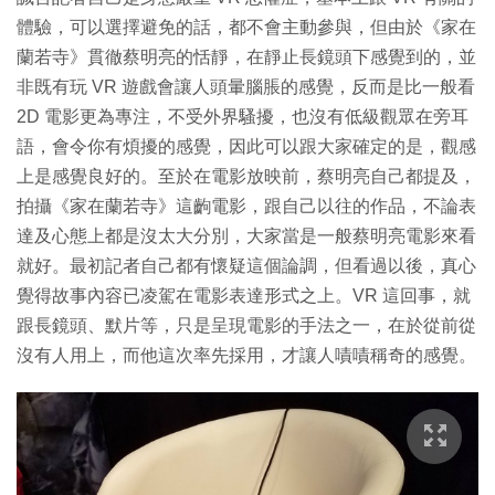
體驗，可以選擇避免的話，都不會主動參與，但由於《家在
蘭若寺》貫徹蔡明亮的恬靜，在靜止長鏡頭下感覺到的，並
非既有玩 VR 遊戲會讓人頭暈腦脹的感覺，反而是比一般看
2D 電影更為專注，不受外界騷擾，也沒有低級觀眾在旁耳
語，會令你有煩擾的感覺，因此可以跟大家確定的是，觀感
上是感覺良好的。至於在電影放映前，蔡明亮自己都提及，
拍攝《家在蘭若寺》這齣電影，跟自己以往的作品，不論表
達及心態上都是沒太大分別，大家當是一般蔡明亮電影來看
就好。最初記者自己都有懷疑這個論調，但看過以後，真心
覺得故事內容已凌駕在電影表達形式之上。VR 這回事，就
跟長鏡頭、默片等，只是呈現電影的手法之一，在於從前從
沒有人用上，而他這次率先採用，才讓人嘖嘖稱奇的感覺。