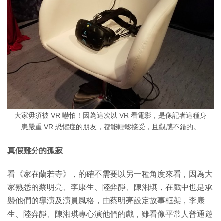
大家毋須被 VR 嚇怕！因為這次以 VR 看電影，是像記者這種身
患嚴重 VR 恐懼症的朋友，都能輕鬆接受，且觀感不錯的。
真假難分的孤寂
看《家在蘭若寺》，的確不需要以另一種角度來看，因為大
家熟悉的蔡明亮、李康生、陸弈靜、陳湘琪，在戲中也是承
襲他們的導演及演員風格，由蔡明亮設定故事框架，李康
生、陸弈靜、陳湘琪專心演他們的戲，雖看像平常人普通遊