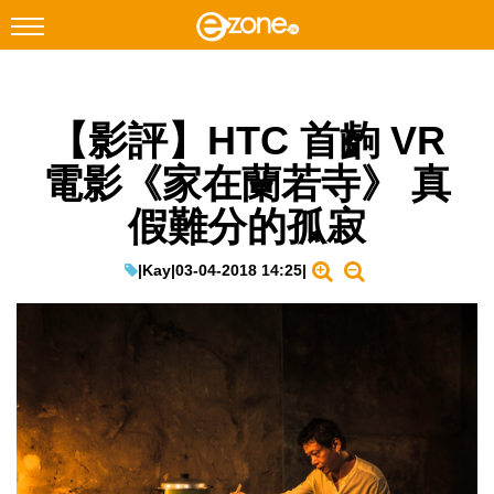
搜尋
【影評】HTC 首齣 VR
Facebook
Instagram
電影《家在蘭若寺》 真
科技焦點
假難分的孤寂
網絡生活
遊戲動漫
|
Kay
|
03-04-2018 14:25
|
教學評測
EduTech
IT Times
生成式AI與雲端應用
Enterprise Digital Transformation