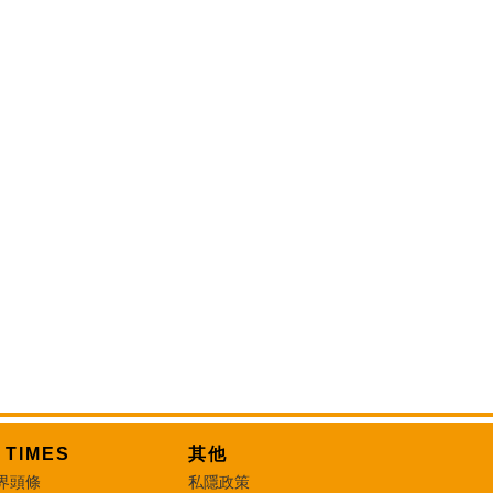
T TIMES
其他
界頭條
私隱政策