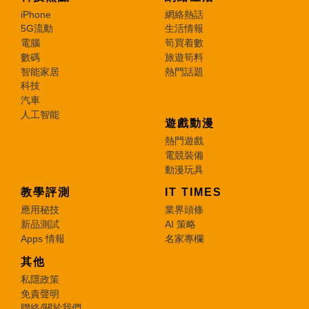
iPhone
網絡熱話
5G流動
生活情報
電腦
筍買着數
數碼
旅遊筍料
智能家居
熱門話題
科技
汽車
人工智能
遊戲動漫
熱門遊戲
電競裝備
動漫玩具
教學評測
IT TIMES
應用秘技
業界頭條
新品測試
AI 策略
Apps 情報
名家專欄
其他
私隱政策
免責聲明
聯絡/關於我們