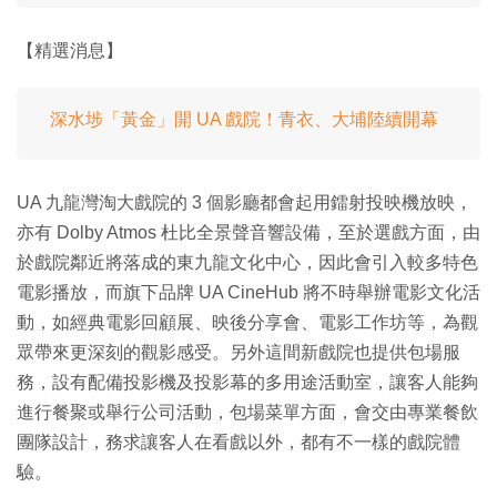
【精選消息】
深水埗「黃金」開 UA 戲院！青衣、大埔陸續開幕
UA 九龍灣淘大戲院的 3 個影廳都會起用鐳射投映機放映，
亦有 Dolby Atmos 杜比全景聲音響設備，至於選戲方面，由
於戲院鄰近將落成的東九龍文化中心，因此會引入較多特色
電影播放，而旗下品牌 UA CineHub 將不時舉辦電影文化活
動，如經典電影回顧展、映後分享會、電影工作坊等，為觀
眾帶來更深刻的觀影感受。另外這間新戲院也提供包場服
務，設有配備投影機及投影幕的多用途活動室，讓客人能夠
進行餐聚或舉行公司活動，包場菜單方面，會交由專業餐飲
團隊設計，務求讓客人在看戲以外，都有不一樣的戲院體
驗。