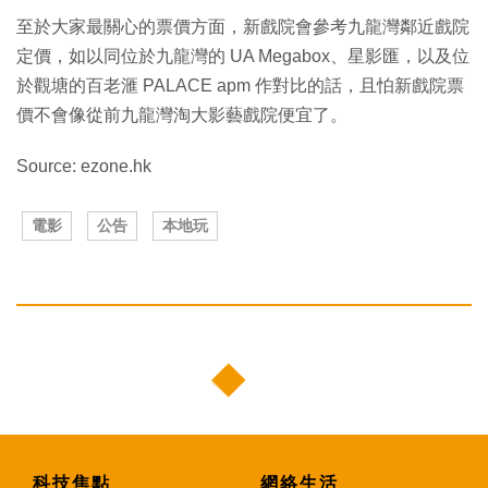
至於大家最關心的票價方面，新戲院會參考九龍灣鄰近戲院
定價，如以同位於九龍灣的 UA Megabox、星影匯，以及位
於觀塘的百老滙 PALACE apm 作對比的話，且怕新戲院票
價不會像從前九龍灣淘大影藝戲院便宜了。
Source: ezone.hk
電影
公告
本地玩
科技焦點
網絡生活