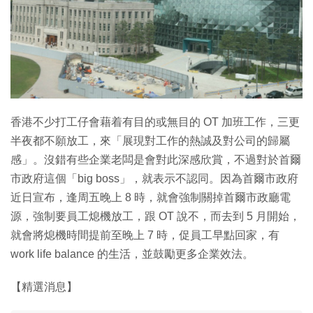
香港不少打工仔會藉着有目的或無目的 OT 加班工作，三更
半夜都不願放工，來「展現對工作的熱誠及對公司的歸屬
感」。沒錯有些企業老闆是會對此深感欣賞，不過對於首爾
市政府這個「big boss」，就表示不認同。因為首爾市政府
近日宣布，逢周五晚上 8 時，就會強制關掉首爾市政廳電
源，強制要員工熄機放工，跟 OT 說不，而去到 5 月開始，
就會將熄機時間提前至晚上 7 時，促員工早點回家，有
work life balance 的生活，並鼓勵更多企業效法。
【精選消息】