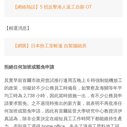
【網絡熱話】5 招反擊港人返工自願 OT
【精選消息】
【網購】日本扮工室帳篷 自製腦細房
拒絕任何加班或豁免申請
其實早前首爾市政府曾試推行逢周五晚上 6 時強制熄機放工
的政策，但礙於不少公務員工時備長，如警察及海關等年平
均工時為 2,738 小時，因此當時措施一出，有不少公務員申
請要求豁免。之不過現時推出的新方案，就表明不再批准任
何加班或豁免申請，因此有首爾延世大學研究中心教授洪伊
真認為，除非企業決定在縮短員工工作時間下都能維持生產
力，否則員工還得 home office，失去了讓員工早點放工回