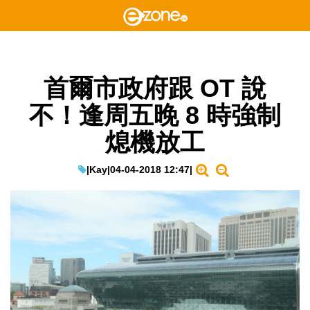
首爾市政府跟 OT 說
不！逢周五晚 8 時強制
熄機放工
|
Kay
|
04-04-2018 12:47
|