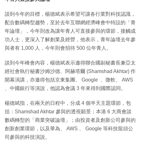
談到今年的目標，楊德斌表示希望可讓各行業對科技認識，
配合數碼轉型趨勢，至於去年互聯網經濟峰會中特設的「青
年論壇」，今年則改為讓年青人可直接參與的環節，接觸成
功人士，更深入了解創業及經營，他表示，青年論壇去年參
與者有 1,000 人，今年則會招待 500 位年青人。
談到今年峰會內容，楊德斌表示邀得聯合國副秘書長兼亞太
經社會執行秘書沙姆沙德、阿赫塔爾 (Shamshad Akhtar) 作
開幕演講，亦邀得包括京東集團、 Google 、微軟、 AWS
、中國銀行等演說，他認為會議 3 年來得到國際認同。
楊德斌指，在兩天的日程中，分成 4 個半天主題環節，包
括：Shamshad Akhtar 參與的透視願景；本港 6 大商會談
數碼轉型的「商業突破論壇」；由投資者及創新公司參與的
創新創業環節，以及華為、 AWS 、 Google 等科技龍頭公
司參與的科技演說。