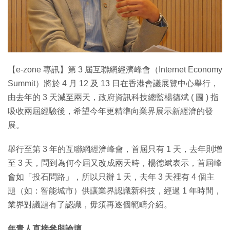
【e-zone 專訊】第 3 屆互聯網經濟峰會（Internet Economy
Summit）將於 4 月 12 及 13 日在香港會議展覽中心舉行，
由去年的 3 天減至兩天，政府資訊科技總監楊德斌 ( 圖 ) 指
吸收兩屆經驗後，希望今年更精準向業界展示新經濟的發
展。
舉行至第 3 年的互聯網經濟峰會，首屆只有 1 天，去年則增
至 3 天，問到為何今屆又改成兩天時，楊德斌表示，首屆峰
會如「投石問路」，所以只辦 1 天，去年 3 天裡有 4 個主
題（如：智能城市）供讓業界認識新科技，經過 1 年時間，
業界對議題有了認識，毋須再逐個範疇介紹。
年青人直接參與論壇