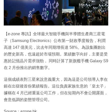
【e-zone 專訊】全球最大智能手機與半導體生產商三星電
子（Samsung Electronics）公布第一財政季度報告，利潤
高達 147 億美元，比去年同期增長達 58%。為該集團創出
的歷史新高，也遠超於市場預期。業績數字向好，主要是受
惠於記憶晶片需求強勁， 同時計算了新旗艦手機 Galaxy S9
在 2 月份推出的銷售數字。
這個成績表對三星來說意義重大，因為這是公司領導人李在
鎔在出獄後首份業績報告。這位負責家族生意的「皇太子」
據稱在 4 月已經重返公司工作，但在短期內不會公開露面，
會意低調的姿態管理公司。
Source：ezone.hk